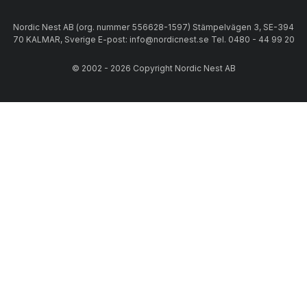
Nordic Nest AB (org. nummer 556628-1597) Stämpelvägen 3, SE-394
70 KALMAR, Sverige E-post: info@nordicnest.se Tel. 0480 - 44 99 20
© 2002 - 2026 Copyright Nordic Nest AB