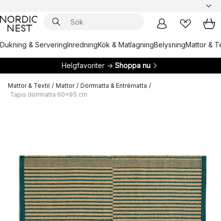
Dukning & Servering
Inredning
Kök & Matlagning
Belysning
Mattor & Te
Helgfavoriter →
Shoppa nu
Mattor & Textil
/
Mattor
/
Dörrmatta & Entrématta
/
Tapis dörrmatta 60x95 cm