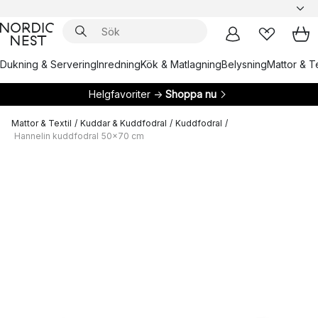
Dukning & Servering
Inredning
Kök & Matlagning
Belysning
Mattor & Te
Helgfavoriter →
Shoppa nu
Mattor & Textil
/
Kuddar & Kuddfodral
/
Kuddfodral
/
Hannelin kuddfodral 50x70 cm