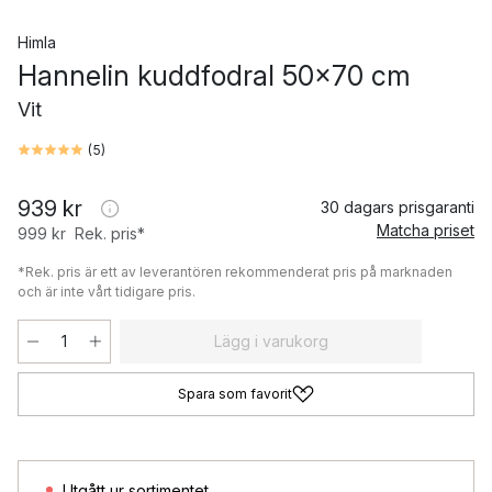
Himla
Hannelin kuddfodral 50x70 cm
Vit
(
5
)
939 kr
30 dagars prisgaranti
Matcha priset
999 kr
Rek. pris*
*Rek. pris är ett av leverantören rekommenderat pris på marknaden
och är inte vårt tidigare pris.
Lägg i varukorg
Spara som favorit
Utgått ur sortimentet