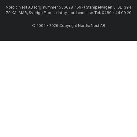
Nordic Nest AB (org. nummer 556628-1597) Stämpelvägen 3, SE-394
70 KALMAR, Sverige E-post: info@nordicnest.se Tel. 0480 - 44 99 20
© 2002 - 2026 Copyright Nordic Nest AB