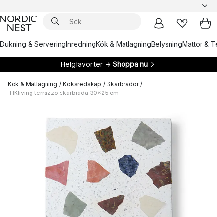
Dukning & Servering
Inredning
Kök & Matlagning
Belysning
Mattor & Te
Helgfavoriter →
Shoppa nu
Kök & Matlagning
/
Köksredskap
/
Skärbrädor
/
HKliving terrazzo skärbräda 30x25 cm