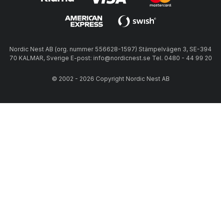
Nordic Nest AB (org. nummer 556628-1597) Stämpelvägen 3, SE-394
70 KALMAR, Sverige E-post: info@nordicnest.se Tel. 0480 - 44 99 20
© 2002 - 2026 Copyright Nordic Nest AB