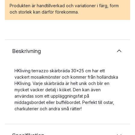
Produkten är handtillverkad och variationer i färg, form
och storlek kan därför förekomma.
Beskrivning
HKliving terrazzo skärbräda 30x25 cm har ett
vackert mosaikmönster och kommer från holländska
HKliving. Varje skärbräda är helt unik och blir en
mycket vacker detalj i köket. Den kan även
användas som ett uppläggningsfat på
middagsbordet eller buffébordet. Perfekt till ostar,
charkuterier och andra små rätter!