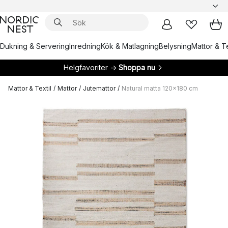
Dukning & Servering
Inredning
Kök & Matlagning
Belysning
Mattor & Te
Helgfavoriter →
Shoppa nu
Mattor & Textil
/
Mattor
/
Jutemattor
/
Natural matta 120x180 cm