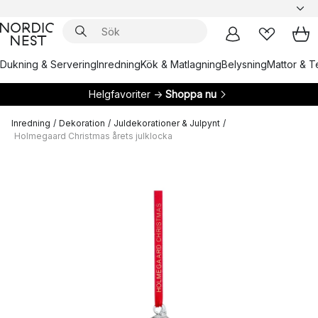
Dukning & Servering
Inredning
Kök & Matlagning
Belysning
Mattor & Te
Helgfavoriter →
Shoppa nu
Inredning
/
Dekoration
/
Juldekorationer & Julpynt
/
Holmegaard Christmas årets julklocka