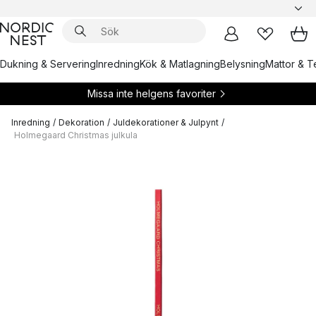
Dukning & Servering
Inredning
Kök & Matlagning
Belysning
Mattor & Te
Missa inte helgens favoriter
Inredning
/
Dekoration
/
Juldekorationer & Julpynt
/
Holmegaard Christmas julkula