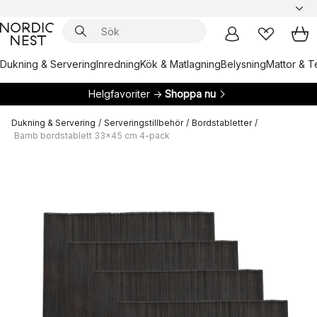
Dukning & Servering
Inredning
Kök & Matlagning
Belysning
Mattor & Te
Helgfavoriter →
Shoppa nu
Dukning & Servering
/
Serveringstillbehör
/
Bordstabletter
/
Bamb bordstablett 33x45 cm 4-pack