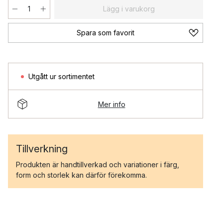
Lägg i varukorg
Spara som favorit
Utgått ur sortimentet
Mer info
Tillverkning
Produkten är handtillverkad och variationer i färg,
form och storlek kan därför förekomma.