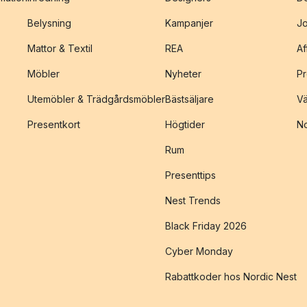
Belysning
Kampanjer
J
Mattor & Textil
REA
Af
Möbler
Nyheter
Pr
Utemöbler & Trädgårdsmöbler
Bästsäljare
Vä
Presentkort
Högtider
No
Rum
Presenttips
Nest Trends
Black Friday 2026
Cyber Monday
Rabattkoder hos Nordic Nest