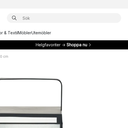
r & Textil
Möbler
Utemöbler
Helgfavoriter →
Shoppa nu
40 cm