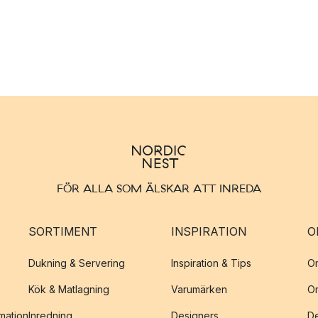
FÖR ALLA SOM ÄLSKAR ATT INREDA
SORTIMENT
INSPIRATION
O
Dukning & Servering
Inspiration & Tips
O
Kök & Matlagning
Varumärken
O
amation
Inredning
Designers
De