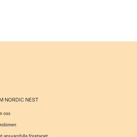
M NORDIC NEST
m oss
mdömen
t ansvarsfulla företaget