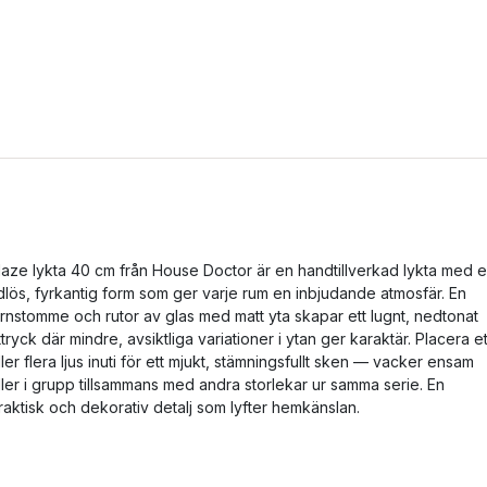
laze lykta 40 cm från House Doctor är en handtillverkad lykta med 
idlös, fyrkantig form som ger varje rum en inbjudande atmosfär. En
ärnstomme och rutor av glas med matt yta skapar ett lugnt, nedtonat
ttryck där mindre, avsiktliga variationer i ytan ger karaktär. Placera et
ller flera ljus inuti för ett mjukt, stämningsfullt sken — vacker ensam
ller i grupp tillsammans med andra storlekar ur samma serie. En
raktisk och dekorativ detalj som lyfter hemkänslan.