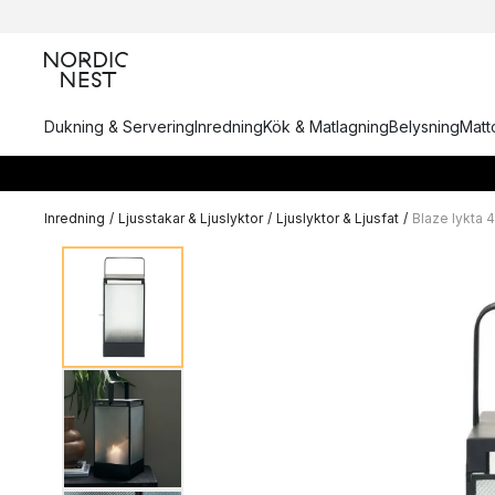
Dukning & Servering
Inredning
Kök & Matlagning
Belysning
Matto
Inredning
/
Ljusstakar & Ljuslyktor
/
Ljuslyktor & Ljusfat
/
Blaze lykta 