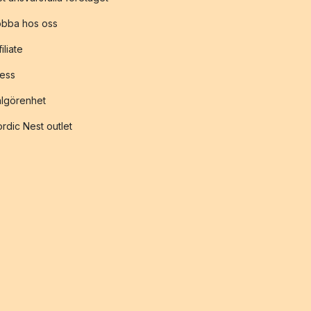
obba hos oss
filiate
ess
lgörenhet
rdic Nest outlet