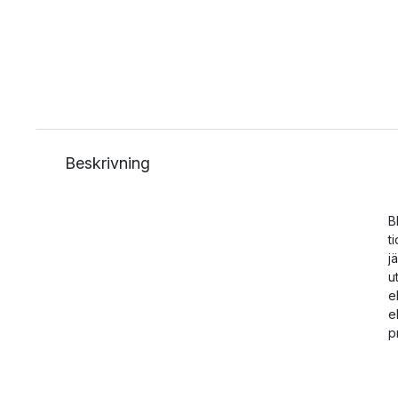
Beskrivning
B
t
j
u
e
e
p