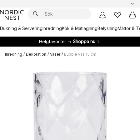
Dukning & Servering
Inredning
Kök & Matlagning
Belysning
Mattor & Te
Helgfavoriter →
Shoppa nu
Inredning
/
Dekoration
/
Vaser
/
Bubble vas 15 cm