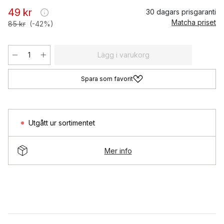
49 kr
30 dagars prisgaranti
Matcha priset
85 kr
(-42%)
Lägg i varukorg
Spara som favorit
Utgått ur sortimentet
Mer info