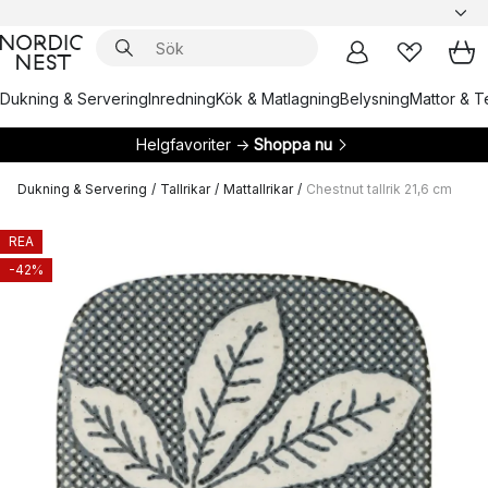
Dukning & Servering
Inredning
Kök & Matlagning
Belysning
Mattor & Te
Helgfavoriter →
Shoppa nu
Dukning & Servering
/
Tallrikar
/
Mattallrikar
/
Chestnut tallrik 21,6 cm
REA
-42%