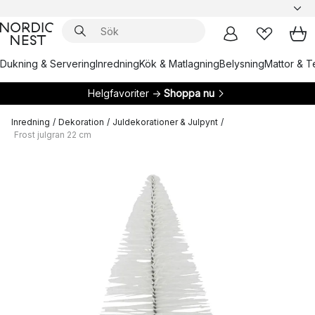
Dukning & Servering
Inredning
Kök & Matlagning
Belysning
Mattor & Te
Helgfavoriter →
Shoppa nu
Inredning
/
Dekoration
/
Juldekorationer & Julpynt
/
Frost julgran 22 cm