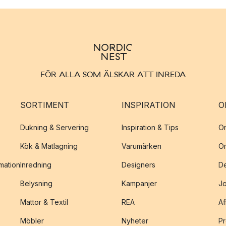
FÖR ALLA SOM ÄLSKAR ATT INREDA
SORTIMENT
INSPIRATION
O
Dukning & Servering
Inspiration & Tips
O
Kök & Matlagning
Varumärken
O
amation
Inredning
Designers
De
Belysning
Kampanjer
J
Mattor & Textil
REA
Af
Möbler
Nyheter
Pr