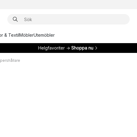
r & Textil
Möbler
Utemöbler
Helgfavoriter →
Shoppa nu
ppershållare