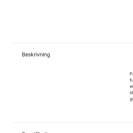
Beskrivning
P
f
e
s
g