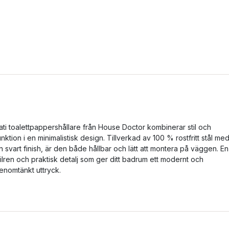
ati toalettpappershållare från House Doctor kombinerar stil och
unktion i en minimalistisk design. Tillverkad av 100 % rostfritt stål me
n svart finish, är den både hållbar och lätt att montera på väggen. En
tilren och praktisk detalj som ger ditt badrum ett modernt och
enomtänkt uttryck.