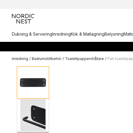
Dukning & Servering
Inredning
Kök & Matlagning
Belysning
Matto
Inredning
/
Badrumstillbehör
/
Toalettpappershållare
/
Pati toalettpa