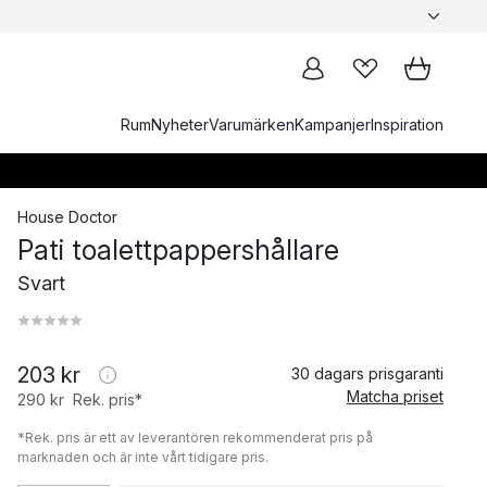
Rum
Nyheter
Varumärken
Kampanjer
Inspiration
House Doctor
Pati toalettpappershållare
Svart
203 kr
30 dagars prisgaranti
Matcha priset
290 kr
Rek. pris*
*Rek. pris är ett av leverantören rekommenderat pris på
marknaden och är inte vårt tidigare pris.