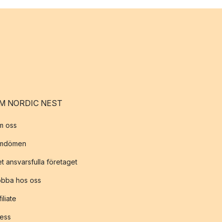
M NORDIC NEST
m oss
mdömen
t ansvarsfulla företaget
obba hos oss
filiate
ess