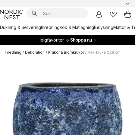
Dukning & Servering
Inredning
Kök & Matlagning
Belysning
Mattor & Te
Helgfavoriter →
Shoppa nu
Inredning
/
Dekoration
/
Krukor & Blomkrukor
/
Pavi kruka Ø28 cm