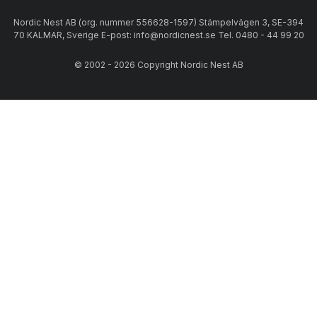
Nordic Nest AB (org. nummer 556628-1597) Stämpelvägen 3, SE-394
70 KALMAR, Sverige E-post: info@nordicnest.se Tel. 0480 - 44 99 20
© 2002 - 2026 Copyright Nordic Nest AB