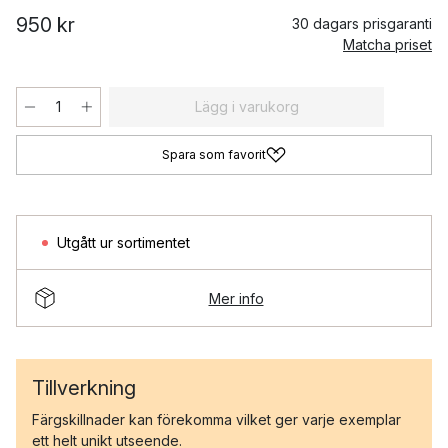
950 kr
30 dagars prisgaranti
Matcha priset
Lägg i varukorg
Spara som favorit
Utgått ur sortimentet
Mer info
Tillverkning
Färgskillnader kan förekomma vilket ger varje exemplar
ett helt unikt utseende.