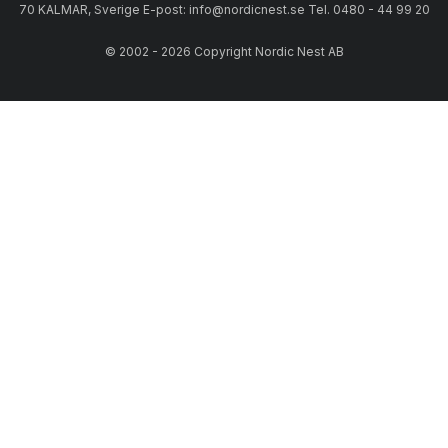
70 KALMAR, Sverige E-post: info@nordicnest.se Tel. 0480 - 44 99 20
© 2002 - 2026 Copyright Nordic Nest AB