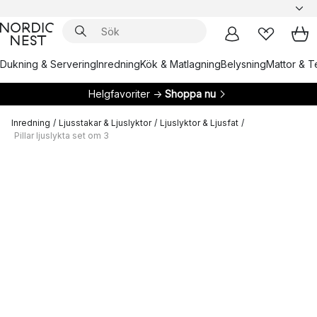
Dukning & Servering
Inredning
Kök & Matlagning
Belysning
Mattor & Te
Helgfavoriter →
Shoppa nu
Inredning
/
Ljusstakar & Ljuslyktor
/
Ljuslyktor & Ljusfat
/
Pillar ljuslykta set om 3