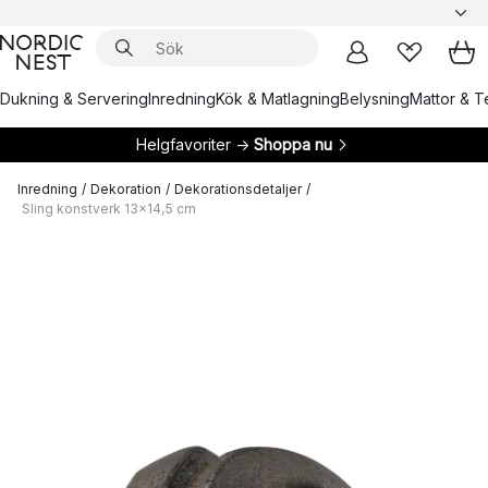
Dukning & Servering
Inredning
Kök & Matlagning
Belysning
Mattor & Te
Helgfavoriter →
Shoppa nu
Inredning
/
Dekoration
/
Dekorationsdetaljer
/
Sling konstverk 13x14,5 cm