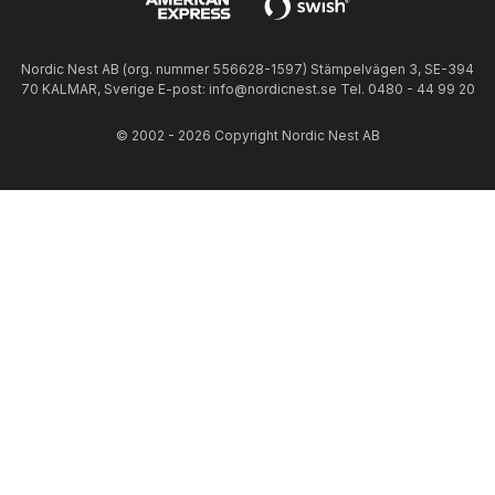
Nordic Nest AB (org. nummer 556628-1597) Stämpelvägen 3, SE-394
70 KALMAR, Sverige E-post: info@nordicnest.se Tel. 0480 - 44 99 20
© 2002 - 2026 Copyright Nordic Nest AB