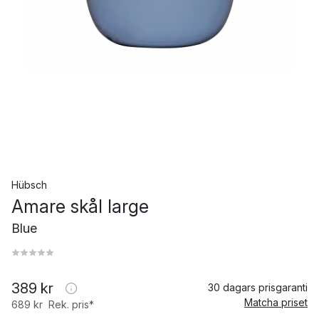
Hübsch
Amare skål large
Blue
389 kr
30 dagars prisgaranti
Matcha priset
689 kr
Rek. pris*