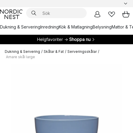
Dukning & Servering
Inredning
Kök & Matlagning
Belysning
Mattor & Te
Helgfavoriter →
Shoppa nu
Dukning & Servering
/
Skålar & Fat
/
Serveringsskålar
/
Amare skål large