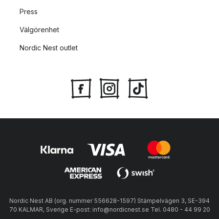
Press
Välgörenhet
Nordic Nest outlet
Nordic Nest AB (org. nummer 556628-1597) Stämpelvägen 3, SE-394
70 KALMAR, Sverige E-post: info@nordicnest.se Tel. 0480 - 44 99 20