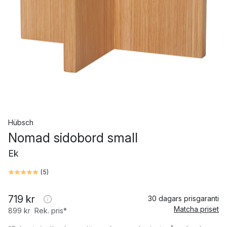
Hübsch
Nomad sidobord small
Ek
(
5
)
719 kr
30 dagars prisgaranti
Matcha priset
899 kr
Rek. pris*