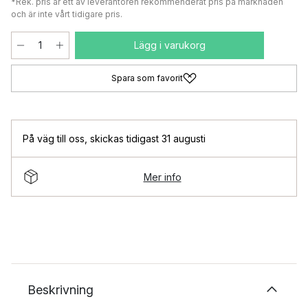
*Rek. pris är ett av leverantören rekommenderat pris på marknaden
och är inte vårt tidigare pris.
Lägg i varukorg
Spara som favorit
På väg till oss
,
skickas tidigast 31 augusti
Mer info
Beskrivning