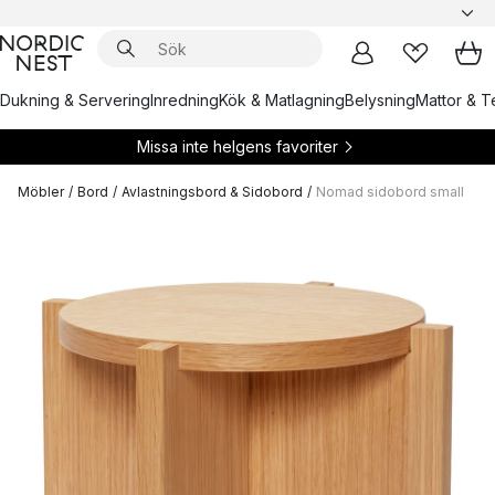
Dukning & Servering
Inredning
Kök & Matlagning
Belysning
Mattor & Te
Missa inte helgens favoriter
Möbler
/
Bord
/
Avlastningsbord & Sidobord
/
Nomad sidobord small