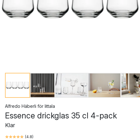
Alfredo Häberli
för
Iittala
Essence drickglas 35 cl 4-pack
Klar
(
4.8
)