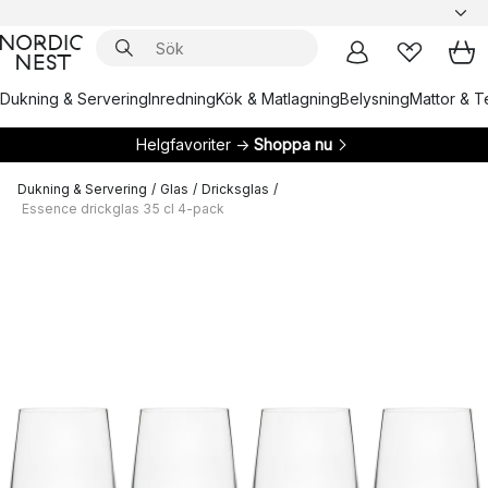
Dukning & Servering
Inredning
Kök & Matlagning
Belysning
Mattor & Te
Helgfavoriter →
Shoppa nu
Dukning & Servering
/
Glas
/
Dricksglas
/
Essence drickglas 35 cl 4-pack