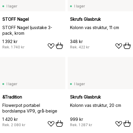
I lager
I lager
STOFF Nagel
Skrufs Glasbruk
STOFF Nagel ljusstake 3-
Kolonn vas struktur, 11 cm
pack, krom
1 392 kr
348 kr
Rek.
1 740 kr
Rek.
422 kr
I lager
I lager
&Tradition
Skrufs Glasbruk
Flowerpot portabel
Kolonn vas struktur, 20 cm
bordslampa VP9, grå-beige
1 420 kr
999 kr
Rek.
2 080 kr
Rek.
1 287 kr