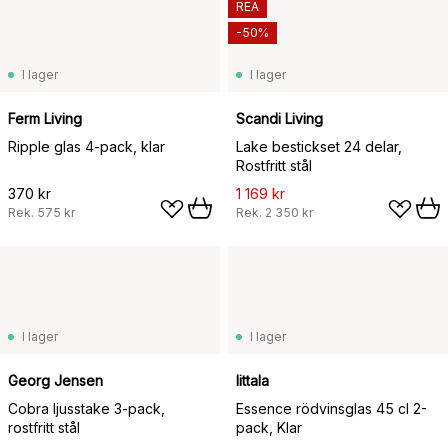
REA
-50%
I lager
I lager
Ferm Living
Scandi Living
Ripple glas 4-pack, klar
Lake bestickset 24 delar,
Rostfritt stål
370 kr
1 169 kr
Rek.
575 kr
Rek.
2 350 kr
I lager
I lager
Georg Jensen
Iittala
Cobra ljusstake 3-pack,
Essence rödvinsglas 45 cl 2-
rostfritt stål
pack, Klar