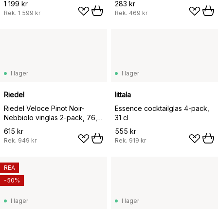
1 199 kr
283 kr
Rek.
1 599 kr
Rek.
469 kr
I lager
I lager
Riedel
Iittala
Riedel Veloce Pinot Noir-
Essence cocktailglas 4-pack,
Nebbiolo vinglas 2-pack, 76,8
31 cl
cl
615 kr
555 kr
Rek.
949 kr
Rek.
919 kr
REA
-50%
I lager
I lager