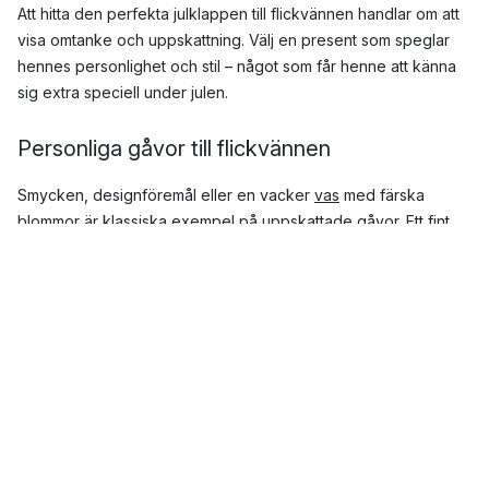
Att hitta den perfekta julklappen till flickvännen handlar om att
visa omtanke och uppskattning. Välj en present som speglar
hennes personlighet och stil – något som får henne att känna
sig extra speciell under julen.
Personliga gåvor till flickvännen
Smycken, designföremål eller en vacker
vas
med färska
blommor är klassiska exempel på uppskattade gåvor. Ett fint
porslin
eller en exklusiv mugg kan också bli en personlig
present som förgyller hennes vardag.
Julklappar för mys och avkoppling
Julen är den perfekta tiden för att njuta av lugna stunder
tillsammans. Ett set med mjuka textilier, en värmande
pläd
eller
ett
kan skapa en mysig atmosfär i hemmet. Komplettera gärna
med något ni kan uppleva ihop.