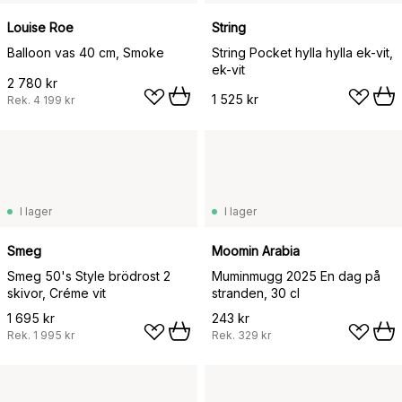
Louise Roe
String
Balloon vas 40 cm, Smoke
String Pocket hylla hylla ek-vit,
ek-vit
2 780 kr
1 525 kr
Rek.
4 199 kr
I lager
I lager
Smeg
Moomin Arabia
Smeg 50's Style brödrost 2
Muminmugg 2025 En dag på
skivor, Créme vit
stranden, 30 cl
1 695 kr
243 kr
Rek.
1 995 kr
Rek.
329 kr