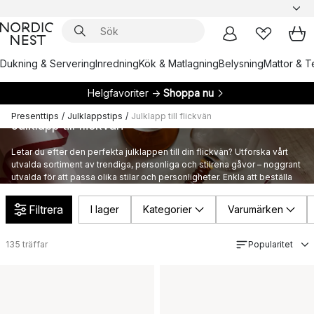
Dukning & Servering
Inredning
Kök & Matlagning
Belysning
Mattor & Te
Helgfavoriter →
Shoppa nu
Presenttips
/
Julklappstips
/
Julklapp till flickvän
Julklapp till flickvän
Letar du efter den perfekta julklappen till din flickvän? Utforska vårt
utvalda sortiment av trendiga, personliga och stilrena gåvor – noggrant
utvalda för att passa olika stilar och personligheter. Enkla att beställa
och perfekta för att göra julen minnesvärd!
Filtrera
I lager
Kategorier
Varumärken
135
träffar
Popularitet