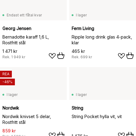
Endast ett fåtal kvar
I lager
Georg Jensen
Ferm Living
Bernadotte karaff 1,6 L,
Ripple long drink glas 4-pack,
Rostfritt stål
klar
1 471 kr
465 kr
Rek.
1 949 kr
Rek.
699 kr
REA
-46%
I lager
I lager
Nordwik
String
Nordwik knivset 5 delar,
String Pocket hylla vit, vit
Rostfritt stål
859 kr