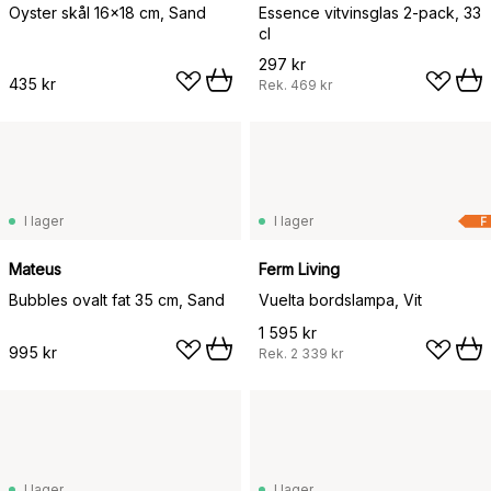
Oyster skål 16x18 cm, Sand
Essence vitvinsglas 2-pack, 33
cl
297 kr
435 kr
Rek.
469 kr
I lager
I lager
F
Mateus
Ferm Living
Bubbles ovalt fat 35 cm, Sand
Vuelta bordslampa, Vit
1 595 kr
995 kr
Rek.
2 339 kr
I lager
I lager