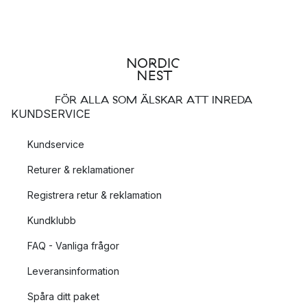
Överraska med design
Om din flickvän älskar inredning eller design finns många
alternativ som kombinerar funktion med stil. En trendig
lampa
,
en skulptural vas eller eleganta serveringsdetaljer är gåvor
som blir långvariga minnen.
FÖR ALLA SOM ÄLSKAR ATT INREDA
KUNDSERVICE
Kundservice
Returer & reklamationer
Registrera retur & reklamation
Kundklubb
FAQ - Vanliga frågor
Leveransinformation
Spåra ditt paket