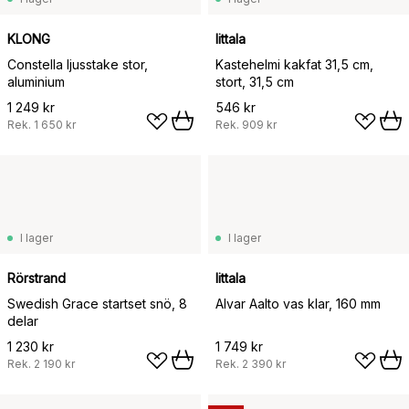
KLONG
Iittala
Constella ljusstake stor,
Kastehelmi kakfat 31,5 cm,
aluminium
stort, 31,5 cm
1 249 kr
546 kr
Rek.
1 650 kr
Rek.
909 kr
I lager
I lager
Rörstrand
Iittala
Swedish Grace startset snö, 8
Alvar Aalto vas klar, 160 mm
delar
1 230 kr
1 749 kr
Rek.
2 190 kr
Rek.
2 390 kr