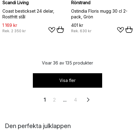
Scandi Living
Rörstrand
Coast bestickset 24 delar,
Ostindia Floris mugg 30 cl 2-
Rostfritt stål
pack, Grön
1 169 kr
401 kr
Rek.
2 350 kr
Rek.
630 kr
Visar 36 av 135 produkter
Visa fler
1
2
...
4
D
en perfekta julklappen