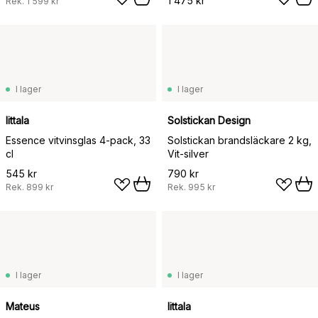
1 475 kr
Rek.
1 599 kr
I lager
I lager
Iittala
Solstickan Design
Essence vitvinsglas 4-pack, 33
Solstickan brandsläckare 2 kg,
cl
Vit-silver
545 kr
790 kr
Rek.
899 kr
Rek.
995 kr
I lager
I lager
Mateus
Iittala