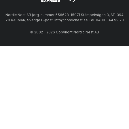
Nordic Nest AB (org. nummer 556628-1597) Stämpelvägen 3, SE-394
70 KALMAR, Sverige E-post: info@nordicnest.se Tel. 0480 - 44 99 20
© 2002 - 2026 Copyright Nordic Nest AB