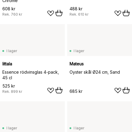
Chrome
608 kr
488 kr
Rek.
760 kr
Rek.
610 kr
I lager
I lager
Iittala
Mateus
Essence rödvinsglas 4-pack,
Oyster skål Ø24 cm, Sand
45 cl
525 kr
685 kr
Rek.
899 kr
I lager
I lager