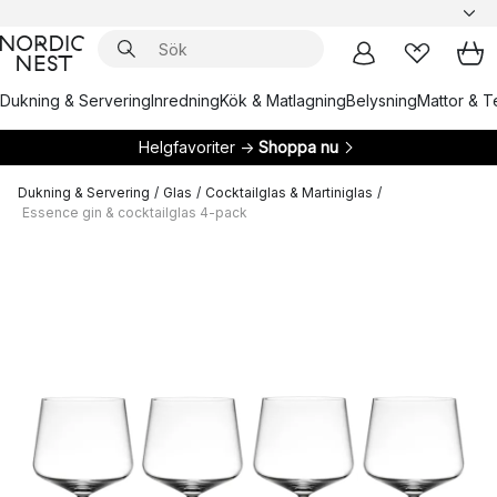
Dukning & Servering
Inredning
Kök & Matlagning
Belysning
Mattor & Te
Helgfavoriter →
Shoppa nu
Dukning & Servering
/
Glas
/
Cocktailglas & Martiniglas
/
Essence gin & cocktailglas 4-pack