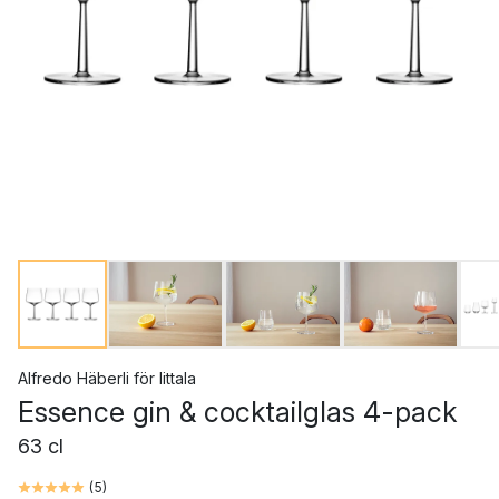
Alfredo Häberli
för
Iittala
Essence gin & cocktailglas 4-pack
63 cl
(
5
)