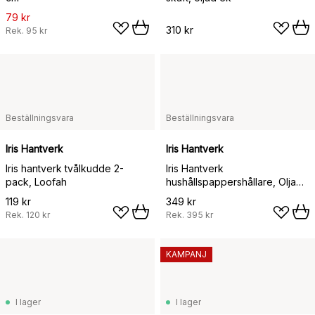
79 kr
310 kr
Rek.
95 kr
Beställningsvara
Beställningsvara
Iris Hantverk
Iris Hantverk
Iris hantverk tvålkudde 2-
Iris Hantverk
pack, Loofah
hushållspappershållare, Oljad
ek-metall, Ø14,8 cm
119 kr
349 kr
Rek.
120 kr
Rek.
395 kr
KAMPANJ
I lager
I lager