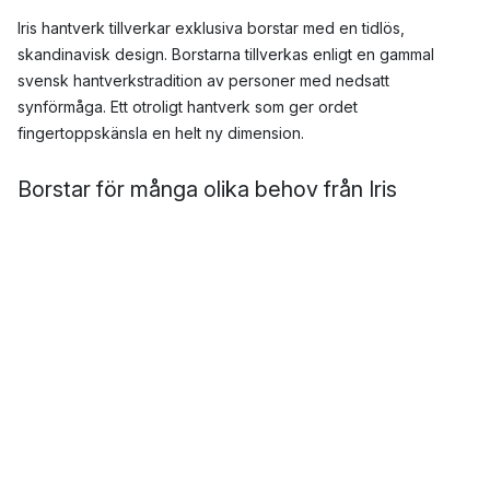
Iris hantverk tillverkar exklusiva borstar med en tidlös,
skandinavisk design. Borstarna tillverkas enligt en gammal
svensk hantverkstradition av personer med nedsatt
synförmåga. Ett otroligt hantverk som ger ordet
fingertoppskänsla en helt ny dimension.
Borstar för många olika behov från Iris
hantverk
I Iris hantverks sortiment finner du även andra funktionella
produkter för kök och badrum såsom de populära
sopborstarna
och
toalettborstarna
. Men också vackra
handdukshållare
och
klädkrokar
. Med sina produkter tillför
onekligen Iris hantverk både skönhet och funktion – i en sann
skandinavisk designanda.
Historien bakom Iris hantverk