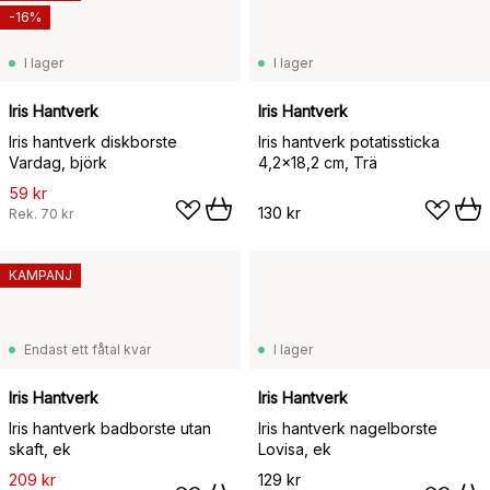
-16%
I lager
I lager
Iris Hantverk
Iris Hantverk
Iris hantverk diskborste
Iris hantverk potatissticka
Vardag, björk
4,2x18,2 cm, Trä
59 kr
130 kr
Rek.
70 kr
KAMPANJ
Endast ett fåtal kvar
I lager
Iris Hantverk
Iris Hantverk
Iris hantverk badborste utan
Iris hantverk nagelborste
skaft, ek
Lovisa, ek
209 kr
129 kr