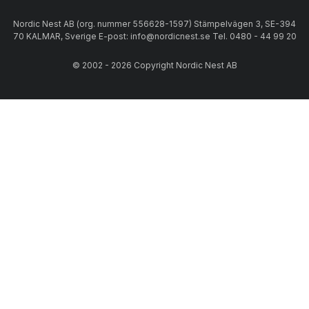
Nordic Nest AB (org. nummer 556628-1597) Stämpelvägen 3, SE-394
70 KALMAR, Sverige E-post: info@nordicnest.se Tel. 0480 - 44 99 20
© 2002 - 2026 Copyright Nordic Nest AB