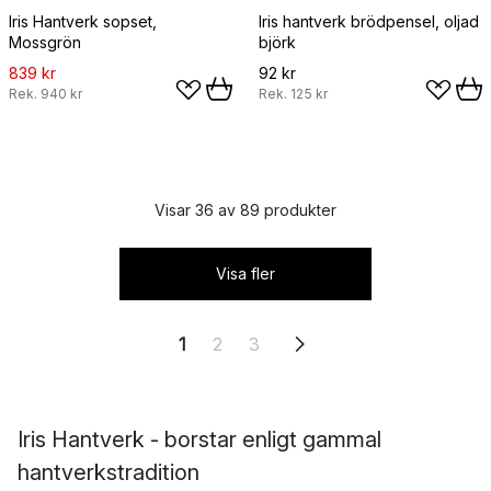
Iris Hantverk sopset,
Iris hantverk brödpensel, oljad
Mossgrön
björk
839 kr
92 kr
Rek.
940 kr
Rek.
125 kr
Visar 36 av 89 produkter
Visa fler
1
2
3
Iris Hantverk - borstar enligt gammal
hantverkstradition