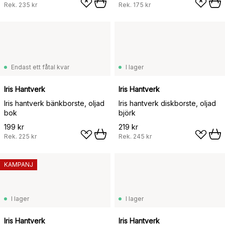
Rek.
235 kr
Rek.
175 kr
Endast ett fåtal kvar
I lager
Iris Hantverk
Iris Hantverk
Iris hantverk bänkborste, oljad
Iris hantverk diskborste, oljad
bok
björk
199 kr
219 kr
Rek.
225 kr
Rek.
245 kr
KAMPANJ
I lager
I lager
Iris Hantverk
Iris Hantverk