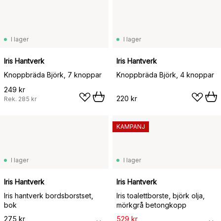
I lager
I lager
Iris Hantverk
Iris Hantverk
Knoppbräda Björk, 7 knoppar
Knoppbräda Björk, 4 knoppar
249 kr
220 kr
Rek.
285 kr
KAMPANJ
I lager
I lager
Iris Hantverk
Iris Hantverk
Iris hantverk bordsborstset,
Iris toalettborste, björk olja,
bok
mörkgrå betongkopp
275 kr
529 kr