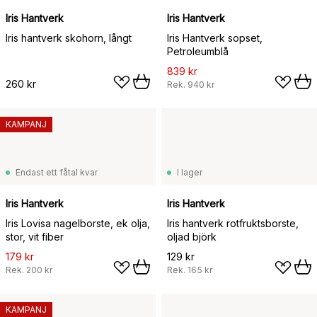
Iris Hantverk
Iris Hantverk
Iris hantverk skohorn, långt
Iris Hantverk sopset,
Petroleumblå
839 kr
260 kr
Rek.
940 kr
KAMPANJ
Endast ett fåtal kvar
I lager
Iris Hantverk
Iris Hantverk
Iris Lovisa nagelborste, ek olja,
Iris hantverk rotfruktsborste,
stor, vit fiber
oljad björk
179 kr
129 kr
Rek.
200 kr
Rek.
165 kr
KAMPANJ