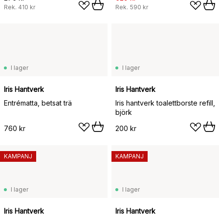
Rek.
410 kr
Rek.
590 kr
I lager
I lager
Iris Hantverk
Iris Hantverk
Entrématta, betsat trä
Iris hantverk toalettborste refill,
björk
760 kr
200 kr
KAMPANJ
KAMPANJ
I lager
I lager
Iris Hantverk
Iris Hantverk