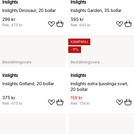
Irislights
Irislights
Irislights Dinosaur, 20 bollar
Irislights Garden, 35 bollar
299 kr
595 kr
Rek.
475 kr
Rek.
645 kr
KAMPANJ
-11%
Beställningsvara
Beställningsvara
Irislights
Irislights
Irislights Gotland, 20 bollar
Irislights extra ljusslinga svart,
20 bollar
375 kr
159 kr
Rek.
475 kr
Rek.
179 kr