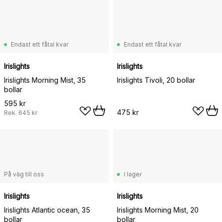
Endast ett fåtal kvar
Endast ett fåtal kvar
Irislights
Irislights
Irislights Morning Mist, 35
Irislights Tivoli, 20 bollar
bollar
595 kr
475 kr
Rek.
645 kr
På väg till oss
I lager
Irislights
Irislights
Irislights Atlantic ocean, 35
Irislights Morning Mist, 20
bollar
bollar