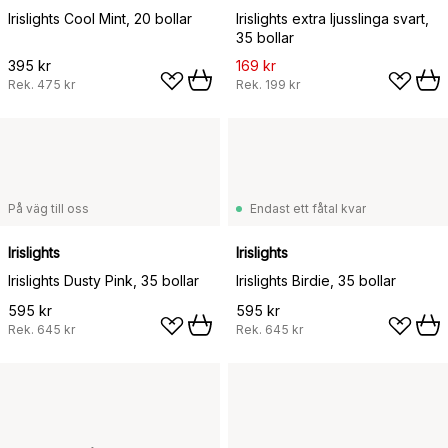
Irislights Cool Mint, 20 bollar
Irislights extra ljusslinga svart,
35 bollar
395 kr
169 kr
Rek.
475 kr
Rek.
199 kr
På väg till oss
Endast ett fåtal kvar
Irislights
Irislights
Irislights Dusty Pink, 35 bollar
Irislights Birdie, 35 bollar
595 kr
595 kr
Rek.
645 kr
Rek.
645 kr