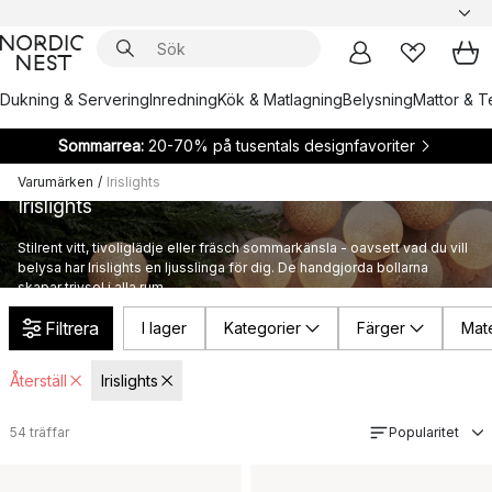
Dukning & Servering
Inredning
Kök & Matlagning
Belysning
Mattor & Te
Sommarrea:
20-70% på tusentals designfavoriter
Varumärken
/
Irislights
Irislights
Stilrent vitt, tivoliglädje eller fräsch sommarkänsla - oavsett vad du vill
belysa har Irislights en ljusslinga för dig. De handgjorda bollarna
skapar trivsel i alla rum.
Filtrera
I lager
Kategorier
Färger
Mate
Återställ
Irislights
54
träffar
Popularitet