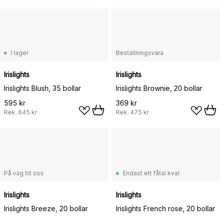
I lager
Beställningsvara
Irislights
Irislights
Irislights Blush, 35 bollar
Irislights Brownie, 20 bollar
595 kr
369 kr
Rek.
645 kr
Rek.
475 kr
På väg till oss
Endast ett fåtal kvar
Irislights
Irislights
Irislights Breeze, 20 bollar
Irislights French rose, 20 bollar