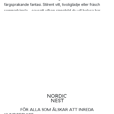
färgsprakande fantasi. Stilrent vitt, tivoliglädje eller fräsch
sommarkänsla – oavsett vilken sinnebild du vill belysa har
Irislights en ljusslinga som passar dig.
Ljusslingorna sprider ett varmt, mysigt sken och är en fin
inredningsdetalj även när de är släckta. Lys upp ett dukat bord,
en vas, ett fönster eller en spegel – bara fantasin sätter
gränserna för vad du kan göra med din ljusslinga från Irislights.
FÖR ALLA SOM ÄLSKAR ATT INREDA