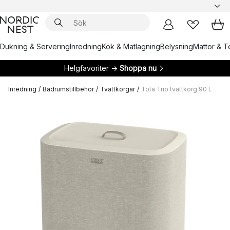
Dukning & Servering
Inredning
Kök & Matlagning
Belysning
Mattor & Te
Helgfavoriter →
Shoppa nu
Inredning
/
Badrumstillbehör
/
Tvättkorgar
/
Tota Trio tvättkorg 90 L