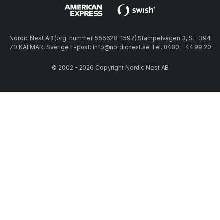
Nordic Nest AB (org. nummer 556628-1597) Stämpelvägen 3, SE-394
70 KALMAR, Sverige E-post: info@nordicnest.se Tel. 0480 - 44 99 20
© 2002 - 2026 Copyright Nordic Nest AB