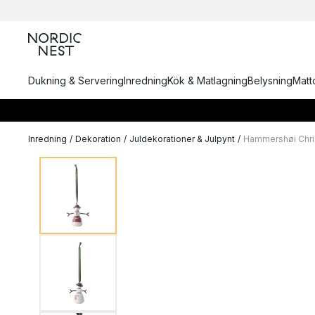
Dukning & Servering
Inredning
Kök & Matlagning
Belysning
Matto
Inredning
/
Dekoration
/
Juldekorationer & Julpynt
/
Hammershøi Chri