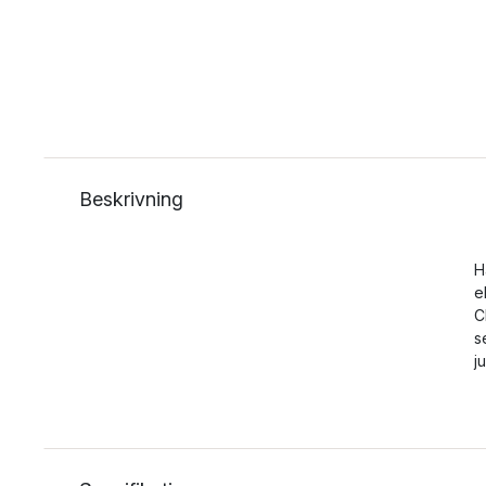
Beskrivning
H
e
C
s
j