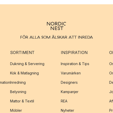
FÖR ALLA SOM ÄLSKAR ATT INREDA
SORTIMENT
INSPIRATION
O
Dukning & Servering
Inspiration & Tips
O
Kök & Matlagning
Varumärken
O
amation
Inredning
Designers
De
Belysning
Kampanjer
J
Mattor & Textil
REA
Af
Möbler
Nyheter
Pr