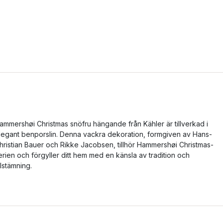
ammershøi Christmas snöfru hängande från Kähler är tillverkad i
legant benporslin. Denna vackra dekoration, formgiven av Hans-
hristian Bauer och Rikke Jacobsen, tillhör Hammershøi Christmas-
erien och förgyller ditt hem med en känsla av tradition och
ulstämning.