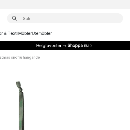
r & Textil
Möbler
Utemöbler
Helgfavoriter →
Shoppa nu
stmas snöfru hängande