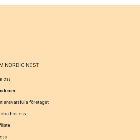
M NORDIC NEST
m oss
mdömen
t ansvarsfulla företaget
obba hos oss
filiate
ess