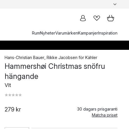
Rum
Nyheter
Varumärken
Kampanjer
Inspiration
Hans-Christian Bauer
,
Rikke Jacobsen
för
Kähler
Hammershøi Christmas snöfru
hängande
Vit
279 kr
30 dagars prisgaranti
Matcha priset