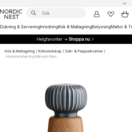
Dukning & Servering
Inredning
Kök & Matlagning
Belysning
Mattor & Te
Helgfavoriter →
Shoppa nu
Kök & Matlagning
/
Köksredskap
/
Salt- & Pepparkvarnar
/
Hammershøi kryddkvarn liten