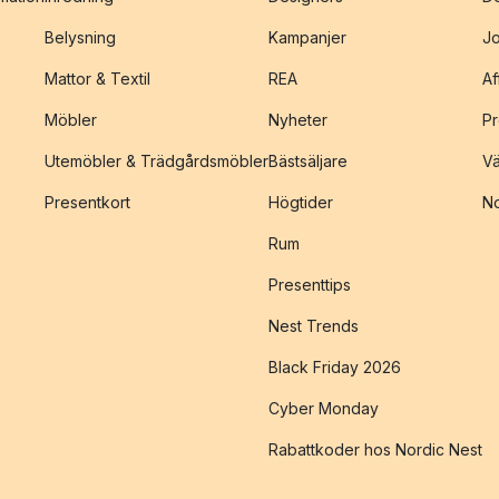
Belysning
Kampanjer
J
Mattor & Textil
REA
Af
Möbler
Nyheter
Pr
Utemöbler & Trädgårdsmöbler
Bästsäljare
Vä
Presentkort
Högtider
No
Rum
Presenttips
Nest Trends
Black Friday 2026
Cyber Monday
Rabattkoder hos Nordic Nest