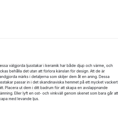
essa välgjorda ljusstakar i keramik har både djup och värme, och
yckas behålla det utan att förlora känslan för design. Att de är
andgjorda märks i detaljerna som skiljer dem åt en aning. Dessa
jusstakar passar in i det skandinaviska hemmet på ett mycket vackert
ätt. Placera ut dem i ditt badrum för att skapa en avslappnande
tämning. Eller lyft en ost- och vinkväll genom skenet som bara går at
kapa med levande ljus.