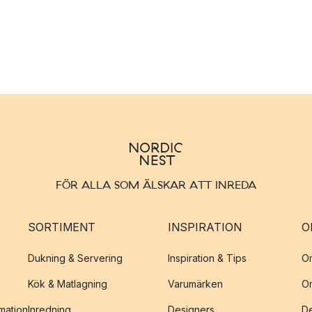
FÖR ALLA SOM ÄLSKAR ATT INREDA
SORTIMENT
INSPIRATION
O
Dukning & Servering
Inspiration & Tips
O
Kök & Matlagning
Varumärken
O
amation
Inredning
Designers
De