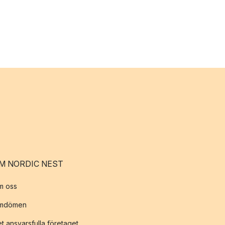
M NORDIC NEST
m oss
mdömen
t ansvarsfulla företaget