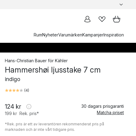
Rum
Nyheter
Varumärken
Kampanjer
Inspiration
Hans-Christian Bauer
för
Kähler
Hammershøi ljusstake 7 cm
indigo
(
4
)
124 kr
30 dagars prisgaranti
Matcha priset
199 kr
Rek. pris*
*Rek. pris är ett av leverantören rekommenderat pris på
marknaden och är inte vårt tidigare pris.