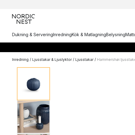
Dukning & Servering
Inredning
Kök & Matlagning
Belysning
Matto
Inredning
/
Ljusstakar & Ljuslyktor
/
Ljusstakar
/
Hammershøi ljusstak