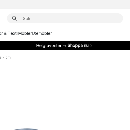
r & Textil
Möbler
Utemöbler
Helgfavoriter →
Shoppa nu
e 7 cm