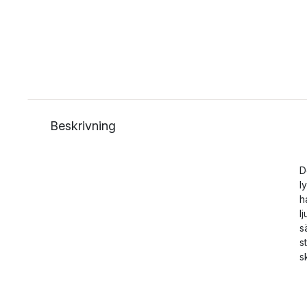
Beskrivning
D
l
h
l
s
s
s