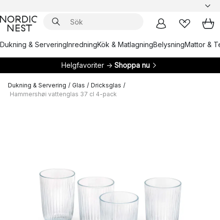
Dukning & Servering
Inredning
Kök & Matlagning
Belysning
Mattor & Te
Helgfavoriter →
Shoppa nu
Dukning & Servering
/
Glas
/
Dricksglas
/
Hammershøi vattenglas 37 cl 4-pack