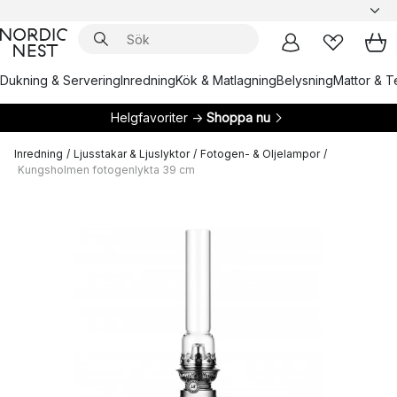
Dukning & Servering
Inredning
Kök & Matlagning
Belysning
Mattor & Te
Helgfavoriter →
Shoppa nu
Inredning
/
Ljusstakar & Ljuslyktor
/
Fotogen- & Oljelampor
/
Kungsholmen fotogenlykta 39 cm