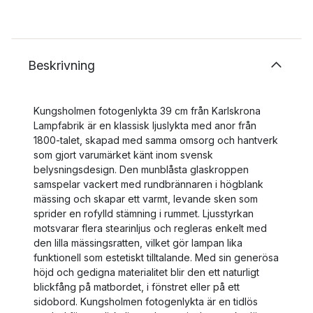
Beskrivning
Kungsholmen fotogenlykta 39 cm från Karlskrona
Lampfabrik är en klassisk ljuslykta med anor från
1800-talet, skapad med samma omsorg och hantverk
som gjort varumärket känt inom svensk
belysningsdesign. Den munblåsta glaskroppen
samspelar vackert med rundbrännaren i högblank
mässing och skapar ett varmt, levande sken som
sprider en rofylld stämning i rummet. Ljusstyrkan
motsvarar flera stearinljus och regleras enkelt med
den lilla mässingsratten, vilket gör lampan lika
funktionell som estetiskt tilltalande. Med sin generösa
höjd och gedigna materialitet blir den ett naturligt
blickfång på matbordet, i fönstret eller på ett
sidobord. Kungsholmen fotogenlykta är en tidlös