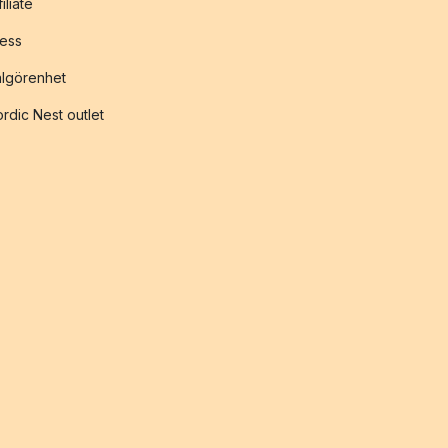
filiate
ess
lgörenhet
rdic Nest outlet