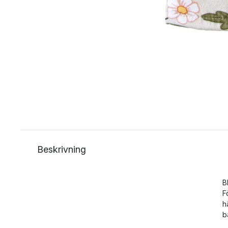
Beskrivning
B
F
h
b