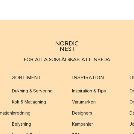
FÖR ALLA SOM ÄLSKAR ATT INREDA
SORTIMENT
INSPIRATION
O
Dukning & Servering
Inspiration & Tips
O
Kök & Matlagning
Varumärken
O
amation
Inredning
Designers
De
Belysning
Kampanjer
J