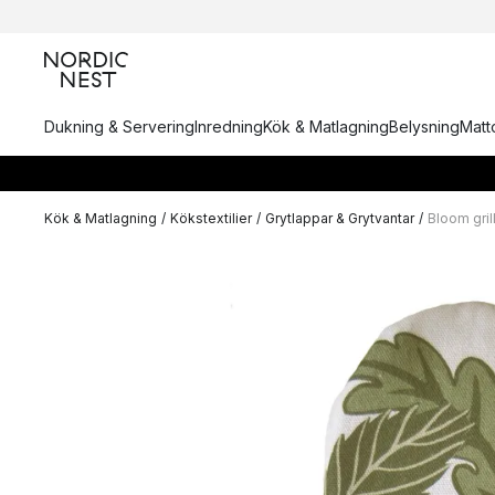
Dukning & Servering
Inredning
Kök & Matlagning
Belysning
Matto
Kök & Matlagning
/
Kökstextilier
/
Grytlappar & Grytvantar
/
Bloom gril