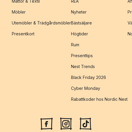
Mattor & Textil
REA
Af
Möbler
Nyheter
Pr
Utemöbler & Trädgårdsmöbler
Bästsäljare
Vä
Presentkort
Högtider
No
Rum
Presenttips
Nest Trends
Black Friday 2026
Cyber Monday
Rabattkoder hos Nordic Nest