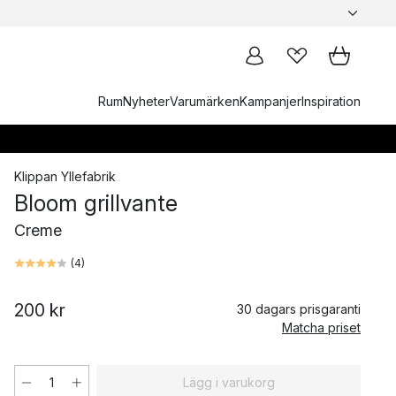
Rum
Nyheter
Varumärken
Kampanjer
Inspiration
Klippan Yllefabrik
Bloom grillvante
Creme
(
4
)
200 kr
30 dagars prisgaranti
Matcha priset
Lägg i varukorg