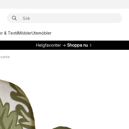
r & Textil
Möbler
Utemöbler
Helgfavoriter →
Shoppa nu
lvante