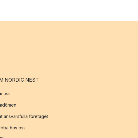
M NORDIC NEST
m oss
mdömen
t ansvarsfulla företaget
obba hos oss