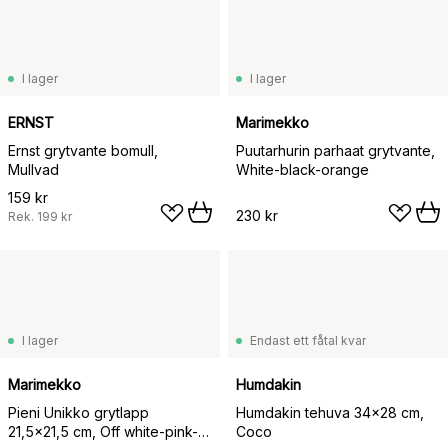
I lager
I lager
ERNST
Marimekko
Ernst grytvante bomull,
Puutarhurin parhaat grytvante,
Mullvad
White-black-orange
159 kr
230 kr
Rek.
199 kr
I lager
Endast ett fåtal kvar
Marimekko
Humdakin
Pieni Unikko grytlapp
Humdakin tehuva 34x28 cm,
21,5x21,5 cm, Off white-pink-
Coco