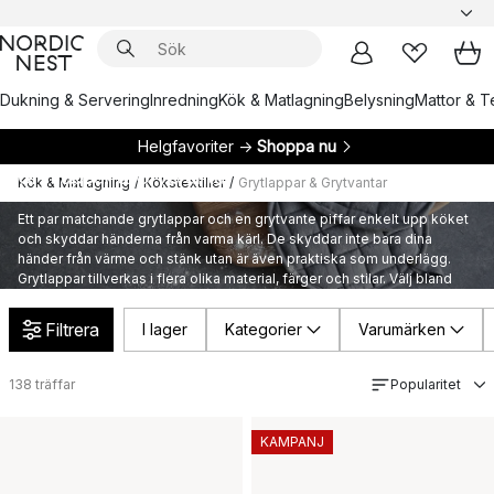
Dukning & Servering
Inredning
Kök & Matlagning
Belysning
Mattor & Te
Helgfavoriter →
Shoppa nu
Grytlappar & Grytvantar
Kök & Matlagning
/
Kökstextilier
/
Grytlappar & Grytvantar
Ett par matchande grytlappar och en grytvante piffar enkelt upp köket
och skyddar händerna från varma kärl. De skyddar inte bara dina
händer från värme och stänk utan är även praktiska som underlägg.
Grytlappar tillverkas i flera olika material, färger och stilar. Välj bland
färgrika mönster och stilrena enfärgade grytlappar och grytvantar från
flera populära varumärken i vårt sortiment.
Filtrera
I lager
Kategorier
Varumärken
138
träffar
Popularitet
KAMPANJ