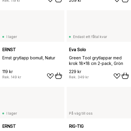
209 kr
Rek.
119 kr
I lager
Endast ett fåtal kvar
ERNST
Eva Solo
Ernst grytlapp bomull, Natur
Green Tool grytlappar med
krok 18x18 cm 2-pack, Grön
119 kr
229 kr
Rek.
149 kr
Rek.
349 kr
I lager
På väg till oss
ERNST
RIG-TIG