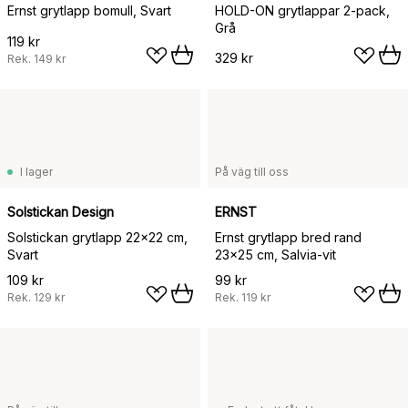
Ernst grytlapp bomull, Svart
HOLD-ON grytlappar 2-pack,
Grå
119 kr
329 kr
Rek.
149 kr
I lager
På väg till oss
Solstickan Design
ERNST
Solstickan grytlapp 22x22 cm,
Ernst grytlapp bred rand
Svart
23x25 cm, Salvia-vit
109 kr
99 kr
Rek.
129 kr
Rek.
119 kr