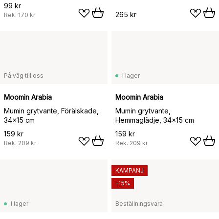
pear-sand
99 kr
265 kr
Rek.
170 kr
På väg till oss
I lager
Moomin Arabia
Moomin Arabia
Mumin grytvante, Förälskade,
Mumin grytvante,
34x15 cm
Hemmaglädje, 34x15 cm
159 kr
159 kr
Rek.
209 kr
Rek.
209 kr
KAMPANJ
-15%
I lager
Beställningsvara