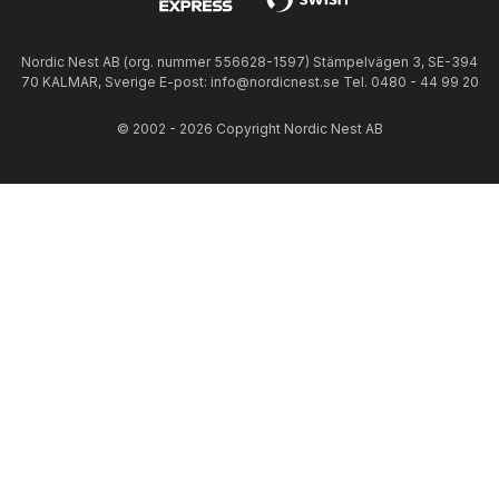
Nordic Nest AB (org. nummer 556628-1597) Stämpelvägen 3, SE-394
70 KALMAR, Sverige E-post: info@nordicnest.se Tel. 0480 - 44 99 20
© 2002 - 2026 Copyright Nordic Nest AB