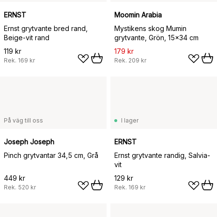
ERNST
Moomin Arabia
Ernst grytvante bred rand,
Mystikens skog Mumin
Beige-vit rand
grytvante, Grön, 15x34 cm
119 kr
179 kr
Rek.
169 kr
Rek.
209 kr
På väg till oss
I lager
Joseph Joseph
ERNST
Pinch grytvantar 34,5 cm, Grå
Ernst grytvante randig, Salvia-
vit
449 kr
129 kr
Rek.
520 kr
Rek.
169 kr