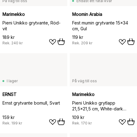
På väg till oss
Endast ett fåtal kvar
Marimekko
Moomin Arabia
Pieni Unikko grytvante, Röd-
Fest mumin grytvante 15x34
vit
cm, Gul
189 kr
119 kr
Rek.
240 kr
Rek.
209 kr
I lager
På väg till oss
ERNST
Marimekko
Ernst grytvante bomull, Svart
Pieni Unikko grytlapp
21,5x21,5 cm, White-dark
grey-beige
159 kr
109 kr
Rek.
199 kr
Rek.
170 kr