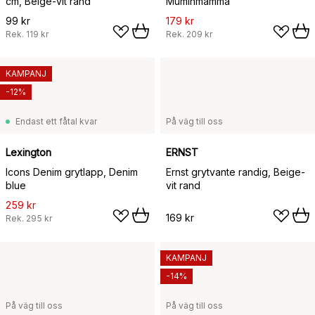
cm, Beige-vit rand
Muminmamma
99 kr
179 kr
Rek.
119 kr
Rek.
209 kr
KAMPANJ
-12%
Endast ett fåtal kvar
På väg till oss
Lexington
ERNST
Icons Denim grytlapp, Denim
Ernst grytvante randig, Beige-
blue
vit rand
259 kr
169 kr
Rek.
295 kr
KAMPANJ
-14%
På väg till oss
På väg till oss