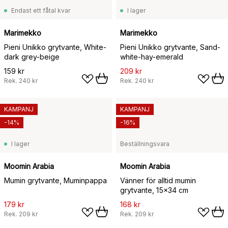
Endast ett fåtal kvar
I lager
Marimekko
Marimekko
Pieni Unikko grytvante, White-
Pieni Unikko grytvante, Sand-
dark grey-beige
white-hay-emerald
159 kr
209 kr
Rek.
240 kr
Rek.
240 kr
KAMPANJ
KAMPANJ
-14%
-16%
I lager
Beställningsvara
Moomin Arabia
Moomin Arabia
Mumin grytvante, Muminpappa
Vänner för alltid mumin
grytvante, 15x34 cm
179 kr
168 kr
Rek.
209 kr
Rek.
209 kr