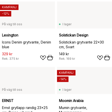
KAMPANJ
-12%
På väg till oss
I lager
Lexington
Solstickan Design
Icons Denim grytvante, Denim
Solstickan grytvante 22x30
blue
cm, Svart
329 kr
149 kr
Rek.
375 kr
Rek.
169 kr
KAMPANJ
-14%
På väg till oss
I lager
ERNST
Moomin Arabia
Ernst grytlapp randig 23x25
Mumin grytvante,