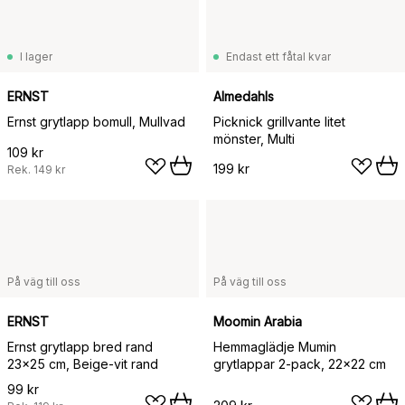
I lager
Endast ett fåtal kvar
ERNST
Almedahls
Ernst grytlapp bomull, Mullvad
Picknick grillvante litet
mönster, Multi
109 kr
199 kr
Rek.
149 kr
På väg till oss
På väg till oss
ERNST
Moomin Arabia
Ernst grytlapp bred rand
Hemmaglädje Mumin
23x25 cm, Beige-vit rand
grytlappar 2-pack, 22x22 cm
99 kr