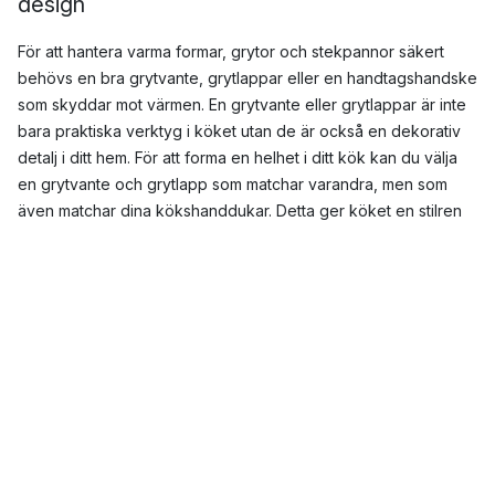
design
För att hantera varma formar, grytor och stekpannor säkert
behövs en bra grytvante, grytlappar eller en handtagshandske
som skyddar mot värmen. En grytvante eller grytlappar är inte
bara praktiska verktyg i köket utan de är också en dekorativ
detalj i ditt hem. För att forma en helhet i ditt kök kan du välja
en grytvante och grytlapp som matchar varandra, men som
även matchar dina kökshanddukar. Detta ger köket en stilren
känsla oavsett om du väljer ett färgstarkt, mönstrat set eller en
grytvante och grytlappar i en naturlig färg. Här hos oss kan du
hitta ett stort utbud av grytvantar och grytlappar som säljs
separat eller i set, antingen med eller utan ett tillhörande
förkläde från välkända varumärken.
Vilken grytvante och vilka grytlappar är mest populära?
Oavsett om du är ute efter en grytvante och grytlappar i
mönster eller mer neutrala färger har vi flera olika praktiska
grytvantar och grytlappar i fin design. Vill du tillföra färg och