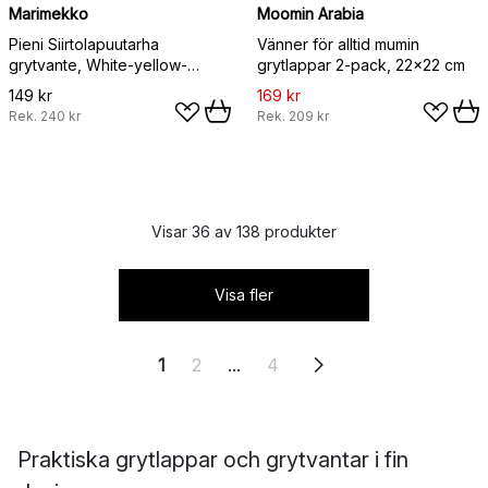
Marimekko
Moomin Arabia
Pieni Siirtolapuutarha
Vänner för alltid mumin
grytvante, White-yellow-
grytlappar 2-pack, 22x22 cm
orange-light blue
149 kr
169 kr
Rek.
240 kr
Rek.
209 kr
Visar 36 av 138 produkter
Visa fler
1
2
...
4
Praktiska grytlappar och grytvantar i fin