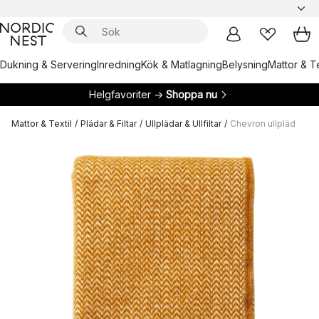
Dukning & Servering
Inredning
Kök & Matlagning
Belysning
Mattor & Te
Helgfavoriter →
Shoppa nu
Mattor & Textil
/
Plädar & Filtar
/
Ullplädar & Ullfiltar
/
Chevron ullpläd