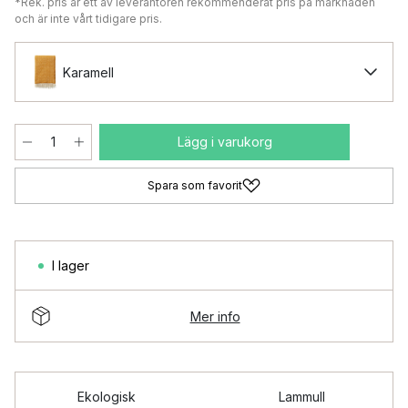
*Rek. pris är ett av leverantören rekommenderat pris på marknaden
och är inte vårt tidigare pris.
Karamell
Lägg i varukorg
Spara som favorit
I lager
Mer info
Ekologisk
Lammull