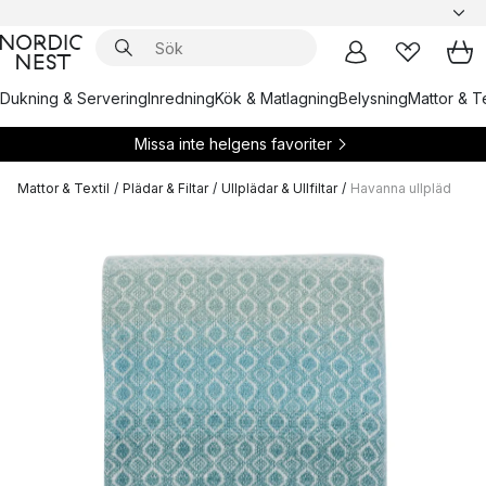
Dukning & Servering
Inredning
Kök & Matlagning
Belysning
Mattor & Te
Missa inte helgens favoriter
Mattor & Textil
/
Plädar & Filtar
/
Ullplädar & Ullfiltar
/
Havanna ullpläd