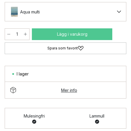
Aqua multi
Lägg i varukorg
Spara som favorit
I lager
Mer info
Mulesingfri
Lammull