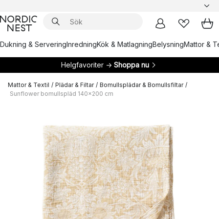
Dukning & Servering
Inredning
Kök & Matlagning
Belysning
Mattor & Te
Helgfavoriter →
Shoppa nu
Mattor & Textil
/
Plädar & Filtar
/
Bomullsplädar & Bomullsfiltar
/
Sunflower bomullspläd 140x200 cm