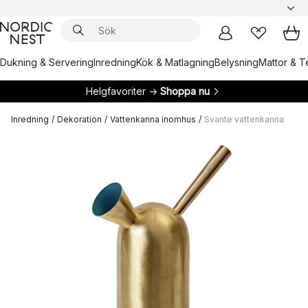
Dukning & Servering
Inredning
Kök & Matlagning
Belysning
Mattor & Te
Helgfavoriter →
Shoppa nu
Inredning
/
Dekoration
/
Vattenkanna inomhus
/
Svante vattenkanna