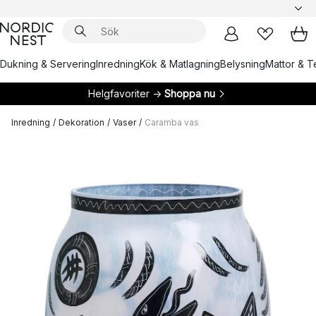
Dukning & Servering
Inredning
Kök & Matlagning
Belysning
Mattor & Te
Helgfavoriter →
Shoppa nu
Inredning
/
Dekoration
/
Vaser
/
Caramba vas