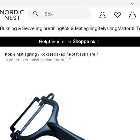
Dukning & Servering
Inredning
Kök & Matlagning
Belysning
Mattor & Te
Helgfavoriter →
Shoppa nu
Kök & Matlagning
/
Köksredskap
/
Potatisskalare
/
Kyocera keramisk skalare modell T