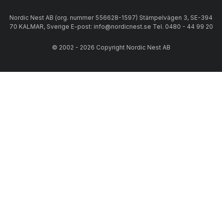
Nordic Nest AB (org. nummer 556628-1597) Stämpelvägen 3, SE-394
70 KALMAR, Sverige E-post: info@nordicnest.se Tel. 0480 - 44 99 20
© 2002 - 2026 Copyright Nordic Nest AB