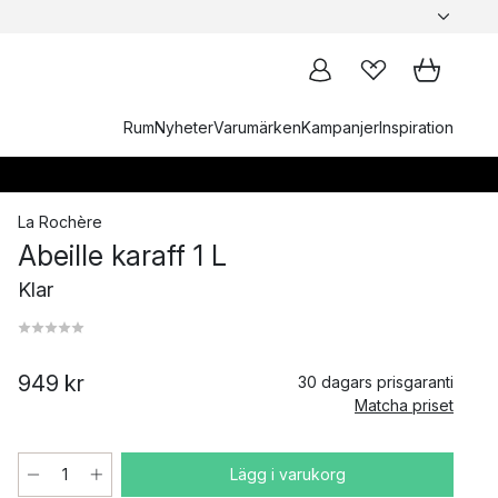
Rum
Nyheter
Varumärken
Kampanjer
Inspiration
La Rochère
Abeille karaff 1 L
Klar
949 kr
30 dagars prisgaranti
Matcha priset
Lägg i varukorg