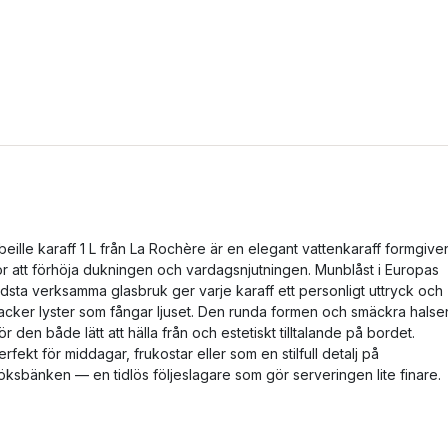
beille karaff 1 L från La Rochère är en elegant vattenkaraff formgive
ör att förhöja dukningen och vardagsnjutningen. Munblåst i Europas
ldsta verksamma glasbruk ger varje karaff ett personligt uttryck och
acker lyster som fångar ljuset. Den runda formen och smäckra halse
ör den både lätt att hälla från och estetiskt tilltalande på bordet.
erfekt för middagar, frukostar eller som en stilfull detalj på
öksbänken — en tidlös följeslagare som gör serveringen lite finare.