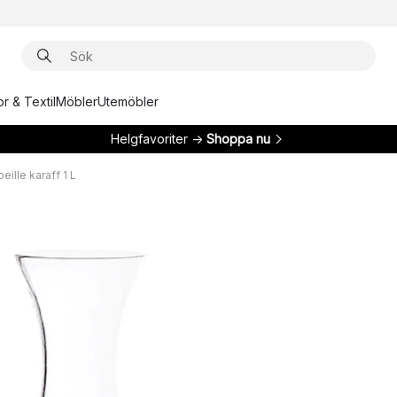
r & Textil
Möbler
Utemöbler
Helgfavoriter →
Shoppa nu
eille karaff 1 L