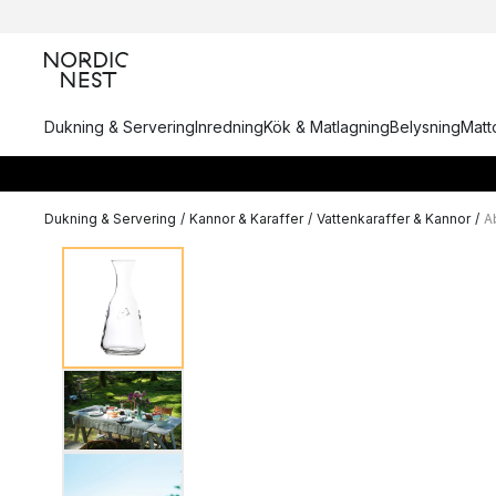
Dukning & Servering
Inredning
Kök & Matlagning
Belysning
Matto
Dukning & Servering
/
Kannor & Karaffer
/
Vattenkaraffer & Kannor
/
Ab