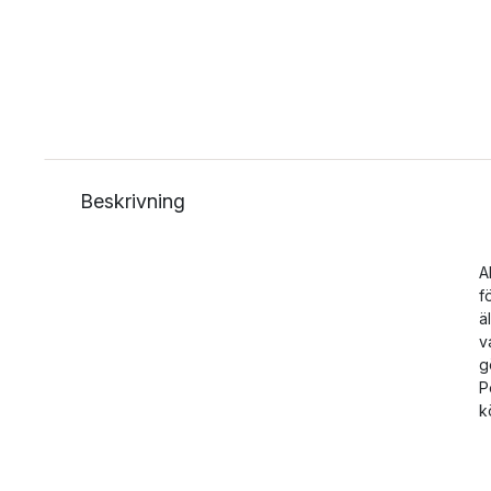
Beskrivning
A
f
ä
v
g
P
k