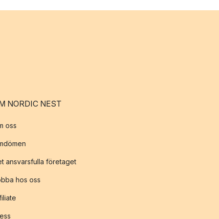
M NORDIC NEST
m oss
mdömen
t ansvarsfulla företaget
obba hos oss
filiate
ess