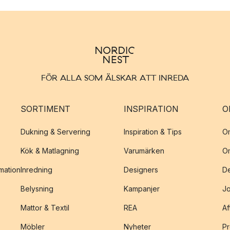
FÖR ALLA SOM ÄLSKAR ATT INREDA
SORTIMENT
INSPIRATION
O
Dukning & Servering
Inspiration & Tips
O
Kök & Matlagning
Varumärken
O
amation
Inredning
Designers
De
Belysning
Kampanjer
J
Mattor & Textil
REA
Af
Möbler
Nyheter
Pr