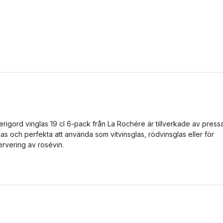
erigord vinglas 19 cl 6-pack från La Rochére är tillverkade av press
las och perfekta att använda som vitvinsglas, rödvinsglas eller för
ervering av rosévin.