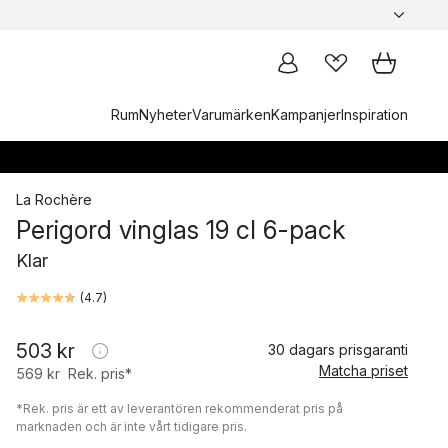
Rum
Nyheter
Varumärken
Kampanjer
Inspiration
La Rochère
Perigord vinglas 19 cl 6-pack
Klar
(
4.7
)
503 kr
30 dagars prisgaranti
Matcha priset
569 kr
Rek. pris*
*Rek. pris är ett av leverantören rekommenderat pris på
marknaden och är inte vårt tidigare pris.