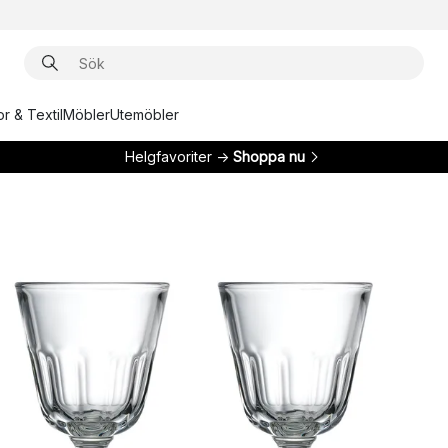
r & Textil
Möbler
Utemöbler
Helgfavoriter →
Shoppa nu