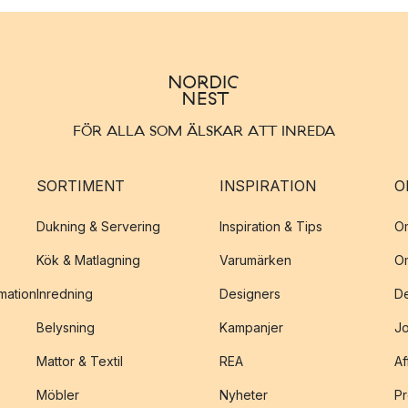
FÖR ALLA SOM ÄLSKAR ATT INREDA
SORTIMENT
INSPIRATION
O
Dukning & Servering
Inspiration & Tips
O
Kök & Matlagning
Varumärken
O
amation
Inredning
Designers
De
Belysning
Kampanjer
J
Mattor & Textil
REA
Af
Möbler
Nyheter
Pr