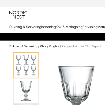
Dukning & Servering
Inredning
Kök & Matlagning
Belysning
Matto
Dukning & Servering
/
Glas
/
Vinglas
/
Perigord vinglas 19 cl 6-pack