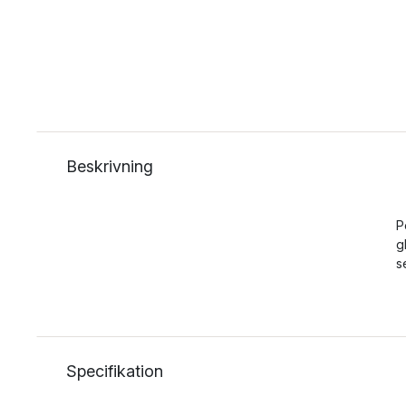
Beskrivning
P
g
s
Specifikation