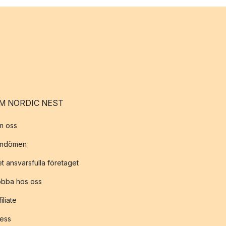
M NORDIC NEST
m oss
mdömen
t ansvarsfulla företaget
obba hos oss
filiate
ess