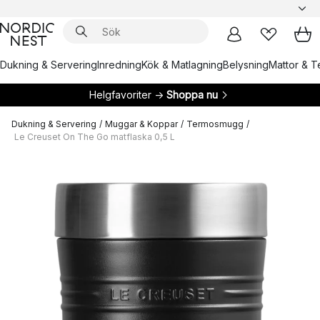
Dukning & Servering
Inredning
Kök & Matlagning
Belysning
Mattor & Te
Helgfavoriter →
Shoppa nu
Dukning & Servering
/
Muggar & Koppar
/
Termosmugg
/
Le Creuset On The Go matflaska 0,5 L