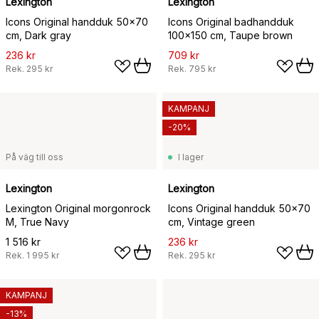
Lexington
Lexington
Icons Original handduk 50x70
Icons Original badhandduk
cm, Dark gray
100x150 cm, Taupe brown
236 kr
709 kr
Rek.
295 kr
Rek.
795 kr
KAMPANJ
-20%
På väg till oss
I lager
Lexington
Lexington
Lexington Original morgonrock
Icons Original handduk 50x70
M, True Navy
cm, Vintage green
1 516 kr
236 kr
Rek.
1 995 kr
Rek.
295 kr
KAMPANJ
-13%