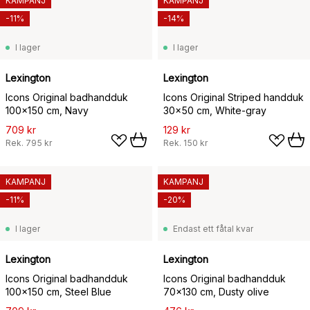
KAMPANJ
KAMPANJ
-11%
-14%
I lager
I lager
Lexington
Lexington
Icons Original badhandduk
Icons Original Striped handduk
100x150 cm, Navy
30x50 cm, White-gray
709 kr
129 kr
Rek.
795 kr
Rek.
150 kr
KAMPANJ
KAMPANJ
-11%
-20%
I lager
Endast ett fåtal kvar
Lexington
Lexington
Icons Original badhandduk
Icons Original badhandduk
100x150 cm, Steel Blue
70x130 cm, Dusty olive