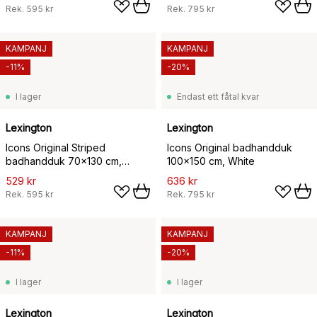
Rek.
595 kr
Rek.
795 kr
KAMPANJ
KAMPANJ
-11%
-20%
I lager
Endast ett fåtal kvar
Lexington
Lexington
Icons Original Striped
Icons Original badhandduk
badhandduk 70x130 cm,
100x150 cm, White
White-gray
529 kr
636 kr
Rek.
595 kr
Rek.
795 kr
KAMPANJ
KAMPANJ
-11%
-20%
I lager
I lager
Lexington
Lexington