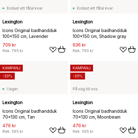
Endast ett fåtal kvar
Endast ett fåtal kvar
Lexington
Lexington
Icons Original badhandduk
Icons Original badhandduk
100x150 cm, Lavender
100x150 cm, Shadow gray
709 kr
636 kr
Rek.
795 kr
Rek.
795 kr
KAMPANJ
KAMPANJ
-20%
-20%
I lager
På väg till oss
Lexington
Lexington
Icons Original badhandduk
Icons Original badhandduk
70x130 cm, Tan
70x130 cm, Moonbeam
476 kr
476 kr
Rek.
595 kr
Rek.
595 kr