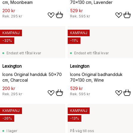
cm, Moonbeam
70x130 cm, Lavender
200 kr
529 kr
Rek.
295 kr
Rek.
595 kr
KAMPANJ
KAMPANJ
-32%
-11%
Endast ett fåtal kvar
Endast ett fåtal kvar
Lexington
Lexington
Icons Original handduk 50x70
Icons Original badhandduk
cm, Charcoal
70x130 cm, Wine
200 kr
529 kr
Rek.
295 kr
Rek.
595 kr
KAMPANJ
KAMPANJ
-26%
-13%
I lager
På väg till oss