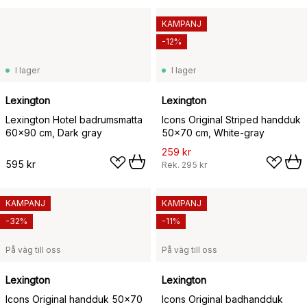
KAMPANJ
-12%
I lager
I lager
Lexington
Lexington
Lexington Hotel badrumsmatta
Icons Original Striped handduk
60x90 cm, Dark gray
50x70 cm, White-gray
259 kr
595 kr
Rek.
295 kr
KAMPANJ
KAMPANJ
-32%
-11%
På väg till oss
På väg till oss
Lexington
Lexington
Icons Original handduk 50x70
Icons Original badhandduk