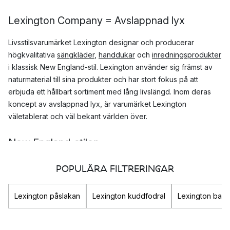
Lexington Company = Avslappnad lyx
Livsstilsvarumärket Lexington designar och producerar
högkvalitativa
sängkläder
,
handdukar
och
inredningsprodukter
i klassisk New England-stil. Lexington använder sig främst av
naturmaterial till sina produkter och har stort fokus på att
erbjuda ett hållbart sortiment med lång livslängd. Inom deras
koncept av avslappnad lyx, är varumärket Lexington
väletablerat och väl bekant världen över.
New England-stilen
Lexingtons design-filosofi är influerad av den amerikanska
POPULÄRA FILTRERINGAR
östkusten i kombination med den traditionella, skandinaviska
stilen. Produkterna kännetecknas av hög kvalitet och en
Lexington påslakan
Lexington kuddfodral
Lexington badl
klassisk, marin stil med en känsla av lyx.
Var tillverkas Lexingtons produkter?