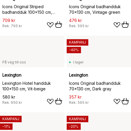
Icons Original Striped
Icons Original badhandduk
badhandduk 100x150 cm,
70x130 cm, Vintage green
White-gray
709 kr
476 kr
Rek.
795 kr
Rek.
595 kr
KAMPANJ
-40%
På väg till oss
I lager
Lexington
Lexington
Lexington Hotel handduk
Icons Original badhandduk
100x150 cm, Vit-beige
70x130 cm, Dark gray
580 kr
357 kr
Rek.
950 kr
Rek.
595 kr
KAMPANJ
KAMPANJ
-11%
-20%