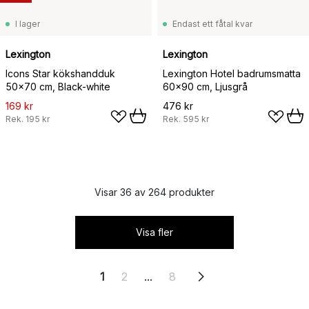
I lager
Endast ett fåtal kvar
Lexington
Lexington
Icons Star kökshandduk
Lexington Hotel badrumsmatta
50x70 cm, Black-white
60x90 cm, Ljusgrå
169 kr
476 kr
Rek.
195 kr
Rek.
595 kr
Visar 36 av 264 produkter
Visa fler
1
2
...
8