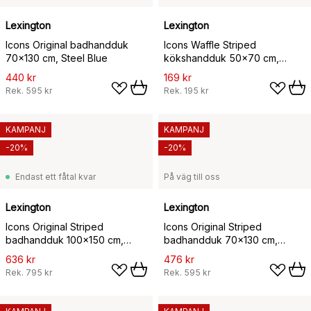
Lexington
Lexington
Icons Original badhandduk
Icons Waffle Striped
70x130 cm, Steel Blue
kökshandduk 50x70 cm,
Beige-white
440 kr
169 kr
Rek.
595 kr
Rek.
195 kr
KAMPANJ
KAMPANJ
-20%
-20%
Endast ett fåtal kvar
På väg till oss
Lexington
Lexington
Icons Original Striped
Icons Original Striped
badhandduk 100x150 cm,
badhandduk 70x130 cm,
White-tan
White-tan
636 kr
476 kr
Rek.
795 kr
Rek.
595 kr