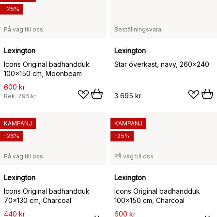
-25%
På väg till oss
Beställningsvara
Lexington
Lexington
Icons Original badhandduk
Star överkast, navy, 260x240
100x150 cm, Moonbeam
600 kr
3 695 kr
Rek.
795 kr
KAMPANJ
KAMPANJ
-26%
-25%
På väg till oss
På väg till oss
Lexington
Lexington
Icons Original badhandduk
Icons Original badhandduk
70x130 cm, Charcoal
100x150 cm, Charcoal
440 kr
600 kr