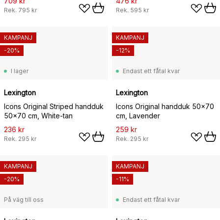
709 kr
476 kr
Rek.
795 kr
Rek.
595 kr
KAMPANJ
KAMPANJ
-20%
-12%
I lager
Endast ett fåtal kvar
Lexington
Lexington
Icons Original Striped handduk
Icons Original handduk 50x70
50x70 cm, White-tan
cm, Lavender
236 kr
259 kr
Rek.
295 kr
Rek.
295 kr
KAMPANJ
KAMPANJ
-20%
-11%
På väg till oss
Endast ett fåtal kvar