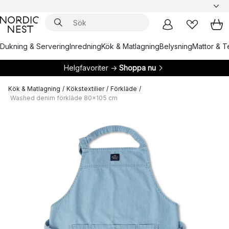
Dukning & Servering
Inredning
Kök & Matlagning
Belysning
Mattor & Te
Helgfavoriter →
Shoppa nu
Kök & Matlagning
/
Kökstextilier
/
Förkläde
/
Washed denim förkläde 80x105 cm