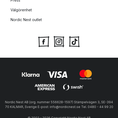
Press
Välgörenhet
Nordic Nest outlet
Nordic Nest AB (org. nummer 556628-1597) Stämpelvägen 3, SE-394
70 KALMAR, Sverige E-post: info@nordicnest.se Tel. 0480 - 44 99 20
© 2002 - 2026 Copyright Nordic Nest AB