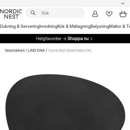
Dukning & Servering
Inredning
Kök & Matlagning
Belysning
Mattor & Te
Helgfavoriter →
Shoppa nu
Varumärken
/
LIND DNA
/
Curve Bull lädermatta XXL