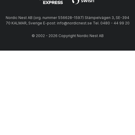
Nordic Nest AB (org. nummer 556628-1597) Stämpelvägen 3, SE-394
70 KALMAR, Sverige E-post: info@nordicnest.se Tel. 0480 - 44 99 20
© 2002 - 2026 Copyright Nordic Nest AB