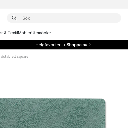
r & Textil
Möbler
Utemöbler
Helgfavoriter →
Shoppa nu
rdstablett square