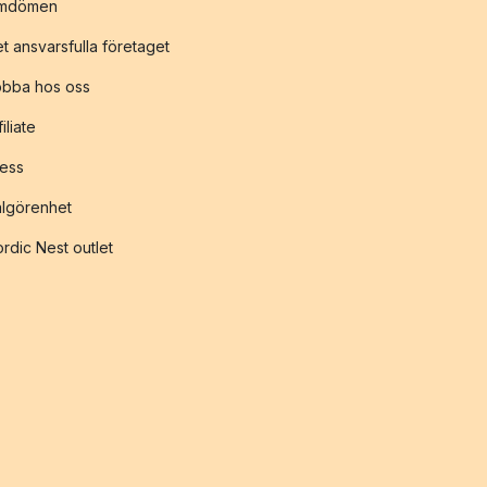
mdömen
t ansvarsfulla företaget
obba hos oss
filiate
ess
lgörenhet
rdic Nest outlet