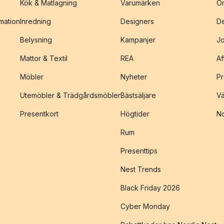
Kök & Matlagning
Varumärken
O
amation
Inredning
Designers
De
Belysning
Kampanjer
J
Mattor & Textil
REA
Af
Möbler
Nyheter
Pr
Utemöbler & Trädgårdsmöbler
Bästsäljare
Vä
Presentkort
Högtider
No
Rum
Presenttips
Nest Trends
Black Friday 2026
Cyber Monday