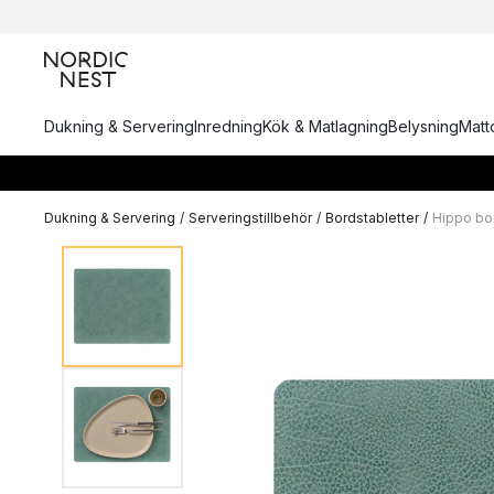
Dukning & Servering
Inredning
Kök & Matlagning
Belysning
Matto
Dukning & Servering
/
Serveringstillbehör
/
Bordstabletter
/
Hippo bo