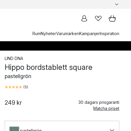
Rum
Nyheter
Varumärken
Kampanjer
Inspiration
LIND DNA
Hippo bordstablett square
pastellgrön
(
5
)
249 kr
30 dagars prisgaranti
Matcha priset
pastellgrön