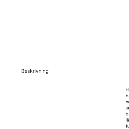
Beskrivning
H
b
n
u
o
l
f