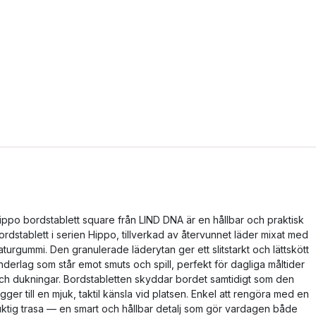
ippo bordstablett square från LIND DNA är en hållbar och praktisk
ordstablett i serien Hippo, tillverkad av återvunnet läder mixat med
aturgummi. Den granulerade läderytan ger ett slitstarkt och lättskött
nderlag som står emot smuts och spill, perfekt för dagliga måltider
ch dukningar. Bordstabletten skyddar bordet samtidigt som den
ägger till en mjuk, taktil känsla vid platsen. Enkel att rengöra med en
uktig trasa — en smart och hållbar detalj som gör vardagen både