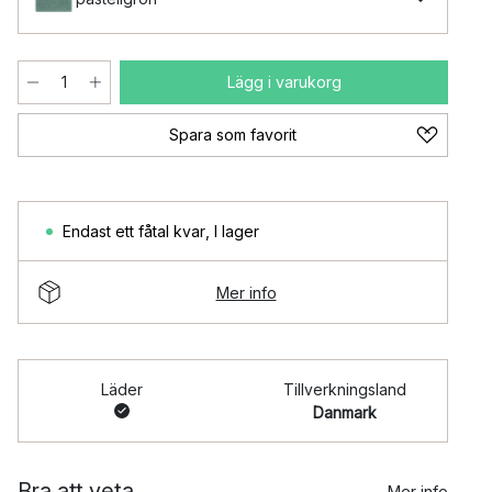
Lägg i varukorg
Spara som favorit
Endast ett fåtal kvar
,
I lager
Mer info
Läder
Tillverkningsland
Danmark
Bra att veta
Mer info