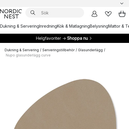
Dukning & Servering
Inredning
Kök & Matlagning
Belysning
Mattor & Te
Helgfavoriter →
Shoppa nu
Dukning & Servering
/
Serveringstillbehör
/
Glasunderlägg
/
Nupo glasunderlägg curve