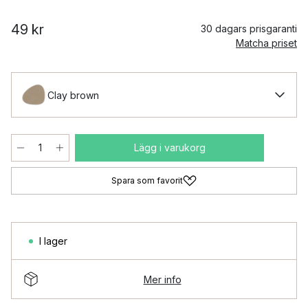
49 kr
30 dagars prisgaranti
Matcha priset
Clay brown
Lägg i varukorg
Spara som favorit
I lager
Mer info