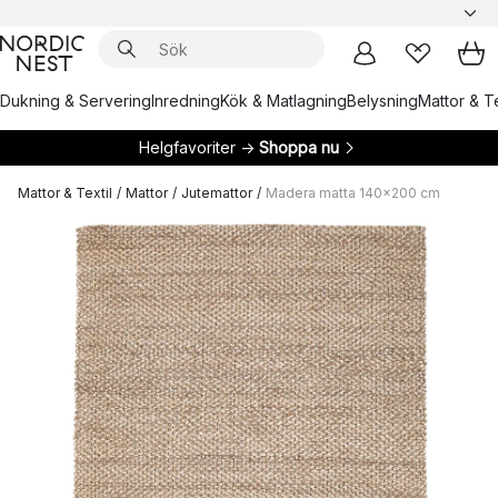
Dukning & Servering
Inredning
Kök & Matlagning
Belysning
Mattor & Te
Helgfavoriter →
Shoppa nu
Mattor & Textil
/
Mattor
/
Jutemattor
/
Madera matta 140x200 cm