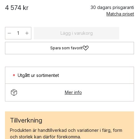
4 574 kr
30 dagars prisgaranti
Matcha priset
Lägg i varukorg
Spara som favorit
Utgått ur sortimentet
Mer info
Tillverkning
Produkten är handtillverkad och variationer i färg, form
och storlek kan därför förekomma.