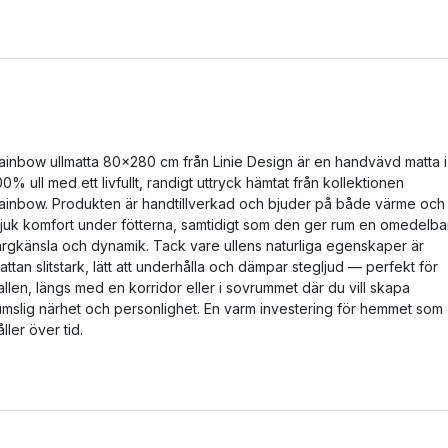
ainbow ullmatta 80x280 cm från Linie Design är en handvävd matta i
00% ull med ett livfullt, randigt uttryck hämtat från kollektionen
ainbow. Produkten är handtillverkad och bjuder på både värme och
juk komfort under fötterna, samtidigt som den ger rum en omedelba
ärgkänsla och dynamik. Tack vare ullens naturliga egenskaper är
attan slitstark, lätt att underhålla och dämpar stegljud — perfekt för
allen, längs med en korridor eller i sovrummet där du vill skapa
umslig närhet och personlighet. En varm investering för hemmet som
åller över tid.