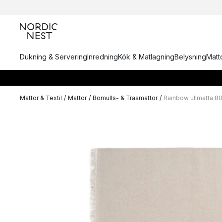
Dukning & Servering
Inredning
Kök & Matlagning
Belysning
Matto
Mattor & Textil
/
Mattor
/
Bomulls- & Trasmattor
/
Rainbow ullmatta 