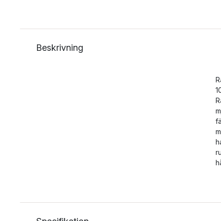
Beskrivning
R
1
R
m
f
m
h
r
h