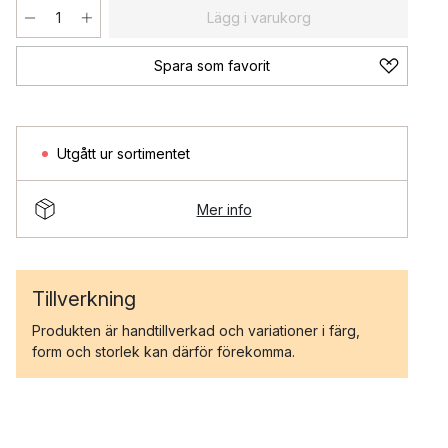
Lägg i varukorg
Spara som favorit
Utgått ur sortimentet
Mer info
Tillverkning
Produkten är handtillverkad och variationer i färg,
form och storlek kan därför förekomma.