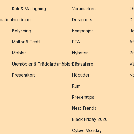
Kök & Matlagning
Varumärken
O
amation
Inredning
Designers
De
Belysning
Kampanjer
J
Mattor & Textil
REA
Af
Möbler
Nyheter
Pr
Utemöbler & Trädgårdsmöbler
Bästsäljare
Vä
Presentkort
Högtider
No
Rum
Presenttips
Nest Trends
Black Friday 2026
Cyber Monday