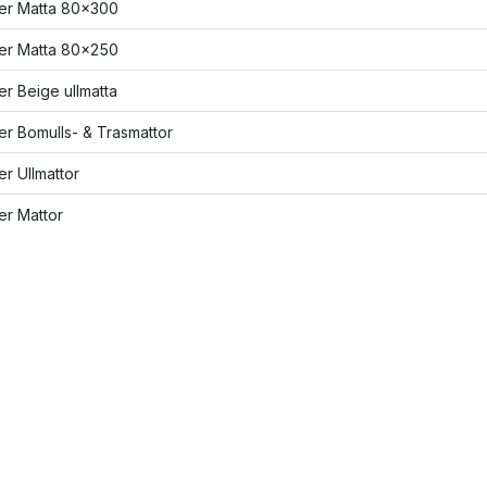
ler Matta 80x300
ler Matta 80x250
ler Beige ullmatta
ler Bomulls- & Trasmattor
ler Ullmattor
ler Mattor