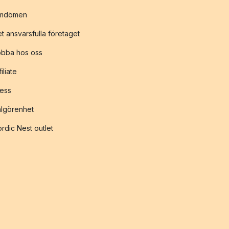
mdömen
t ansvarsfulla företaget
obba hos oss
filiate
ess
lgörenhet
rdic Nest outlet