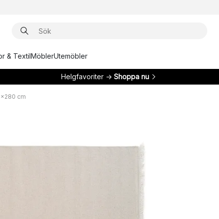
r & Textil
Möbler
Utemöbler
Helgfavoriter →
Shoppa nu
80x280 cm