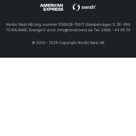
Nordic Nest AB (org. nummer 556628-1597) Stämpelvägen 3, SE-394
70 KALMAR, Sverige E-post: info@nordicnest.se Tel. 0480 - 44 99 20
© 2002 - 2026 Copyright Nordic Nest AB