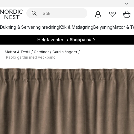
Dukning & Servering
Inredning
Kök & Matlagning
Belysning
Mattor & Te
Helgfavoriter →
Shoppa nu
Mattor & Textil
/
Gardiner
/
Gardinlängder
/
Paolo gardin med veckband