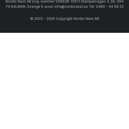
Nordic Nest AB (org. nummer 556628-1597) Stämpelvägen 3, SE-394
70 KALMAR, Sverige E-post: info@nordicnest.se Tel. 0480 - 44 99 20
© 2002 - 2026 Copyright Nordic Nest AB