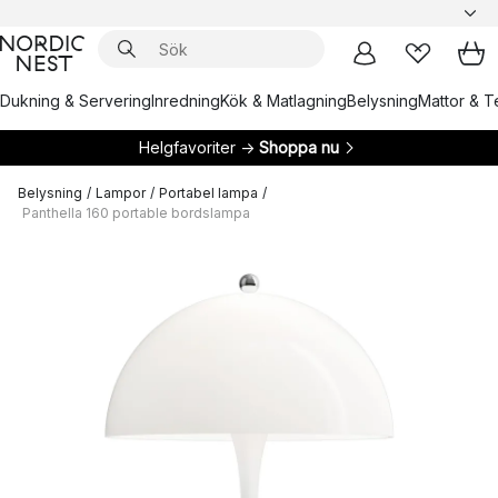
Dukning & Servering
Inredning
Kök & Matlagning
Belysning
Mattor & Te
Helgfavoriter →
Shoppa nu
Belysning
/
Lampor
/
Portabel lampa
/
Panthella 160 portable bordslampa